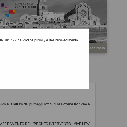
i dell'art. 122 del codice privacy e del Provvedimento
A
A
Grafica
Testo
Alto contrasto
A
a alla lettura dei punteggi attribuiti alle offerte tecniche e
AFFIDAMENTO DEL "PRONTO INTERVENTO - VIABILITA'