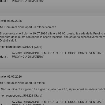
dura :
PROVINCIA DI MATERA"
invio :
08/07/2026
to :
Comunicazione apertura offerte tecniche
Si comunica che il giorno 10.07.2026 alle ore 09:00, presso la sede della Provincia
apertura delle buste contenenti le offerte tecniche, che saranno successivamente v
Distinti saluti.
imento procedura :
G01221 (Gara)
AVVISO DI INDAGINE DI MERCATO PER IL SUCCESSIVO EVENTUALE 
dura :
PROVINCIA DI MATERA"
invio :
03/07/2026
to :
Comunicazione apertura offerte
:
Si comunica che il giorno 07 luglio p.v., alle ore 9:00, si procederà in seduta pubbli
imento procedura :
G01221 (Gara)
AVVISO DI INDAGINE DI MERCATO PER IL SUCCESSIVO EVENTUALE 