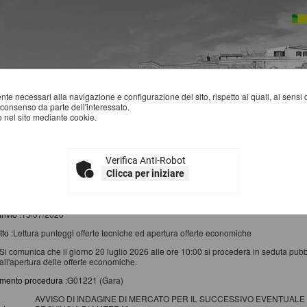
mente necessari alla navigazione e configurazione del sito, rispetto ai quali, ai sens
consenso da parte dell'interessato.
 nel sito mediante cookie.
Verifica Anti-Robot
EWS
Clicca per iniziare
rca ha restituito 4 risultati.
invio :
15/07/2026
to :
Lettura punteggi offerte tecniche ed apertura offerte economiche
Si comunica che il giorno 20 luglio 2026 alle ore 10:00 si procederà in seduta pubblic
all'apertura delle offerte economiche.
imento procedura :
G01221 (Gara)
AVVISO DI INDAGINE DI MERCATO PER IL SUCCESSIVO EVENTUALE 