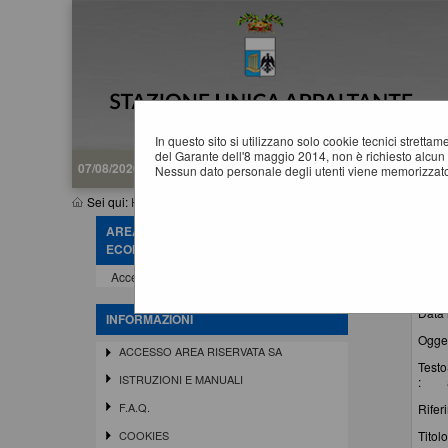
In questo sito si utilizzano solo cookie tecnici stretta
del Garante dell'8 maggio 2014, non è richiesto alcun 
07/08/2026 09:36
Nessun dato personale degli utenti viene memorizzato
Sei qui:
Home
»
Informazioni
»
News
AREA RISERVATA OPERATORE
N
ECONOMICO
La rice
Accedi - Registrati
Data 
INFORMAZIONI
Ogget
ACCESSO AREA RISERVATA SA
Testo
ISTRUZIONI E MANUALI
:
F.A.Q.
Rifer
Titolo
COOKIES