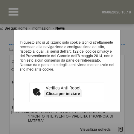
09/08/2026 10:18
Sei qui:
Home
»
Informazioni
»
News
NEWS
In questo sito si utilizzano solo cookie tecnici strettamente
necessari alla navigazione e configurazione del sito,
La ricerca ha restituito 4 risultati.
rispetto ai quali, ai sensi dell'art. 122 del codice privacy e
del Provvedimento del Garante dell'8 maggio 2014, non è
richiesto alcun consenso da parte dell'interessato.
Data invio :
15/07/2026
Nessun dato personale degli utenti viene memorizzato nel
sito mediante cookie.
Oggetto
Lettura punteggi offerte tecniche ed apertura offerte
:
economiche
Testo
Si comunica che il giorno 20 luglio 2026 alle ore 10:00 si
:
procederà in seduta pubblica alla lettura dei punteggi attribuiti
Verifica Anti-Robot
alle offerte tecniche e all'apertura delle offerte economiche.
Clicca per iniziare
Riferimento procedura :
G01221 (Gara)
Titolo
AVVISO DI INDAGINE DI MERCATO PER IL
procedura
SUCCESSIVO EVENTUALE AFFIDAMENTO DEL
:
"PRONTO INTERVENTO - VIABILITA' PROVINCIA DI
MATERA"
Visualizza scheda