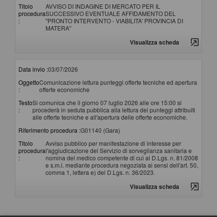
Titolo
AVVISO DI INDAGINE DI MERCATO PER IL
procedura
SUCCESSIVO EVENTUALE AFFIDAMENTO DEL
:
"PRONTO INTERVENTO - VIABILITA' PROVINCIA DI
MATERA"
Visualizza scheda
Data invio :
03/07/2026
Oggetto
Comunicazione lettura punteggi offerte tecniche ed apertura
:
offerte economiche
Testo
Si comunica che il giorno 07 luglio 2026 alle ore 15:00 si
:
procederà in seduta pubblica alla lettura dei punteggi attribuiti
alle offerte tecniche e all'apertura delle offerte economiche.
Riferimento procedura :
G01140 (Gara)
Titolo
Avviso pubblico per manifestazione di interesse per
procedura
l'aggiudicazione del Servizio di sorveglianza sanitaria e
:
nomina del medico competente di cui al D.Lgs. n. 81/2008
e s.m.i. mediante procedura negoziata ai sensi dell'art. 50,
comma 1, lettera e) del D.Lgs. n. 36/2023.
Visualizza scheda