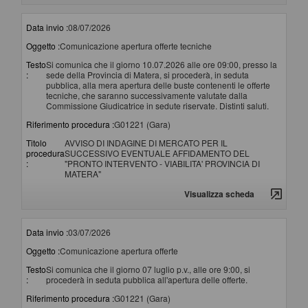
Data invio :
08/07/2026
Oggetto :
Comunicazione apertura offerte tecniche
Testo
Si comunica che il giorno 10.07.2026 alle ore 09:00, presso la
:
sede della Provincia di Matera, si procederà, in seduta
pubblica, alla mera apertura delle buste contenenti le offerte
tecniche, che saranno successivamente valutate dalla
Commissione Giudicatrice in sedute riservate. Distinti saluti.
Riferimento procedura :
G01221 (Gara)
Titolo
AVVISO DI INDAGINE DI MERCATO PER IL
procedura
SUCCESSIVO EVENTUALE AFFIDAMENTO DEL
:
"PRONTO INTERVENTO - VIABILITA' PROVINCIA DI
MATERA"
Visualizza scheda
Data invio :
03/07/2026
Oggetto :
Comunicazione apertura offerte
Testo
Si comunica che il giorno 07 luglio p.v., alle ore 9:00, si
:
procederà in seduta pubblica all'apertura delle offerte.
Riferimento procedura :
G01221 (Gara)