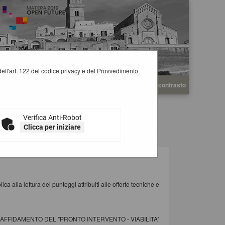
i dell'art. 122 del codice privacy e del Provvedimento
A
A
Grafica
Testo
Alto contrasto
A
Verifica Anti-Robot
Clicca per iniziare
a alla lettura dei punteggi attribuiti alle offerte tecniche e
AFFIDAMENTO DEL "PRONTO INTERVENTO - VIABILITA'