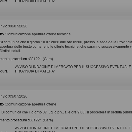
dura :
PROVINCIA DI MATERA"
invio :
08/07/2026
to :
Comunicazione apertura offerte tecniche
Si comunica che il giorno 10.07.2026 alle ore 09:00, presso la sede della Provincia
apertura delle buste contenenti le offerte tecniche, che saranno successivamente v
Distinti saluti.
imento procedura :
G01221 (Gara)
AVVISO DI INDAGINE DI MERCATO PER IL SUCCESSIVO EVENTUALE 
dura :
PROVINCIA DI MATERA"
invio :
03/07/2026
to :
Comunicazione apertura offerte
:
Si comunica che il giorno 07 luglio p.v., alle ore 9:00, si procederà in seduta pubbli
imento procedura :
G01221 (Gara)
AVVISO DI INDAGINE DI MERCATO PER IL SUCCESSIVO EVENTUALE 