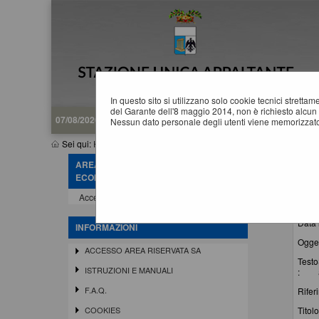
In questo sito si utilizzano solo cookie tecnici stretta
del Garante dell'8 maggio 2014, non è richiesto alcun 
07/08/2026 22:25
Nessun dato personale degli utenti viene memorizzato
Sei qui:
Home
»
Informazioni
»
News
AREA RISERVATA OPERATORE
N
ECONOMICO
La rice
Accedi - Registrati
Data 
INFORMAZIONI
Ogget
ACCESSO AREA RISERVATA SA
Testo
ISTRUZIONI E MANUALI
:
F.A.Q.
Rifer
Titolo
COOKIES