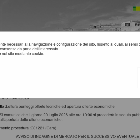
mente necessari alla navigazione e configurazione del sito, rispetto ai quali, ai sens
consenso da parte dell'interessato.
 nel sito mediante cookie.
EWS
rca ha restituito 4 risultati.
invio :
15/07/2026
to :
Lettura punteggi offerte tecniche ed apertura offerte economiche
Si comunica che il giorno 20 luglio 2026 alle ore 10:00 si procederà in seduta pubblic
all'apertura delle offerte economiche.
imento procedura :
G01221 (Gara)
AVVISO DI INDAGINE DI MERCATO PER IL SUCCESSIVO EVENTUALE 