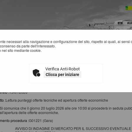
mente necessari alla navigazione e configurazione del sito, rispetto ai quali, ai sens
consenso da parte dell'interessato.
 nel sito mediante cookie.
Verifica Anti-Robot
EWS
Clicca per iniziare
rca ha restituito 4 risultati.
invio :
15/07/2026
to :
Lettura punteggi offerte tecniche ed apertura offerte economiche
Si comunica che il giorno 20 luglio 2026 alle ore 10:00 si procederà in seduta pubblic
all'apertura delle offerte economiche.
imento procedura :
G01221 (Gara)
AVVISO DI INDAGINE DI MERCATO PER IL SUCCESSIVO EVENTUALE 