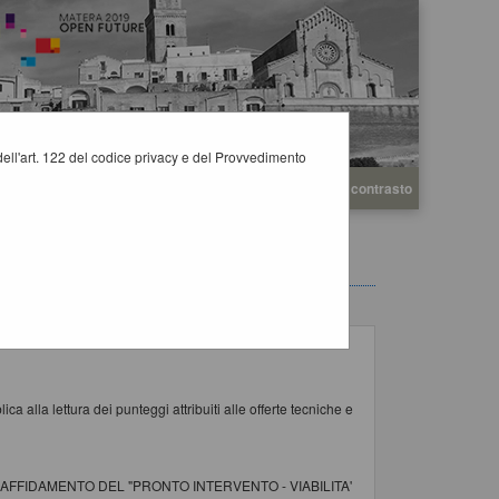
i dell'art. 122 del codice privacy e del Provvedimento
A
A
Grafica
Testo
Alto contrasto
A
a alla lettura dei punteggi attribuiti alle offerte tecniche e
AFFIDAMENTO DEL "PRONTO INTERVENTO - VIABILITA'