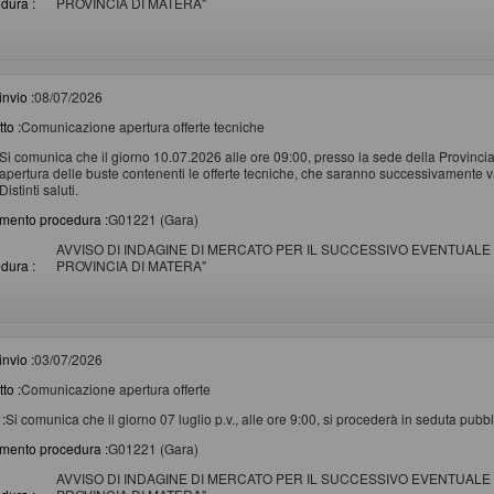
dura :
PROVINCIA DI MATERA"
invio :
08/07/2026
to :
Comunicazione apertura offerte tecniche
Si comunica che il giorno 10.07.2026 alle ore 09:00, presso la sede della Provincia
apertura delle buste contenenti le offerte tecniche, che saranno successivamente v
Distinti saluti.
imento procedura :
G01221 (Gara)
AVVISO DI INDAGINE DI MERCATO PER IL SUCCESSIVO EVENTUALE 
dura :
PROVINCIA DI MATERA"
invio :
03/07/2026
to :
Comunicazione apertura offerte
:
Si comunica che il giorno 07 luglio p.v., alle ore 9:00, si procederà in seduta pubbli
imento procedura :
G01221 (Gara)
AVVISO DI INDAGINE DI MERCATO PER IL SUCCESSIVO EVENTUALE 