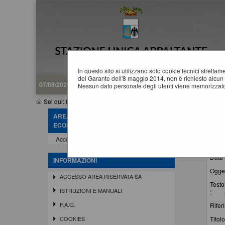
In questo sito si utilizzano solo cookie tecnici stretta
del Garante dell'8 maggio 2014, non è richiesto alcun 
07/08/2026 18:36
Nessun dato personale degli utenti viene memorizzato
Sei qui:
Home
»
Informazioni
»
News
AREA RISERVATA OPERATORE
N
ECONOMICO
La rice
Accedi - Registrati
Data 
INFORMAZIONI
Ogget
ACCESSO AREA RISERVATA SA
Testo
ISTRUZIONI E MANUALI
:
F.A.Q.
Rifer
Titolo
COOKIES