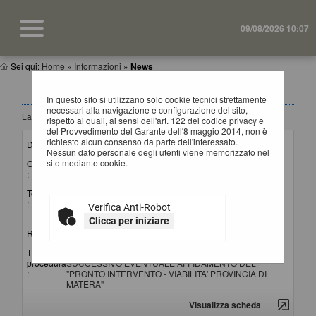
09/08/2026 10:07
Sei qui:
Home
»
Informazioni
»
News
NEWS
In questo sito si utilizzano solo cookie tecnici strettamente
necessari alla navigazione e configurazione del sito,
La ricerca ha restituito 4 risultati.
rispetto ai quali, ai sensi dell'art. 122 del codice privacy e
del Provvedimento del Garante dell'8 maggio 2014, non è
richiesto alcun consenso da parte dell'interessato.
Data invio :
15/07/2026
Nessun dato personale degli utenti viene memorizzato nel
sito mediante cookie.
Oggetto
Lettura punteggi offerte tecniche ed apertura offerte
:
economiche
Testo
Si comunica che il giorno 20 luglio 2026 alle ore 10:00 si
:
procederà in seduta pubblica alla lettura dei punteggi attribuiti
Verifica Anti-Robot
alle offerte tecniche e all'apertura delle offerte economiche.
Clicca per iniziare
Riferimento procedura :
G01221 (Gara)
Titolo
AVVISO DI INDAGINE DI MERCATO PER IL
procedura
SUCCESSIVO EVENTUALE AFFIDAMENTO DEL
:
"PRONTO INTERVENTO - VIABILITA' PROVINCIA DI
MATERA"
Visualizza scheda