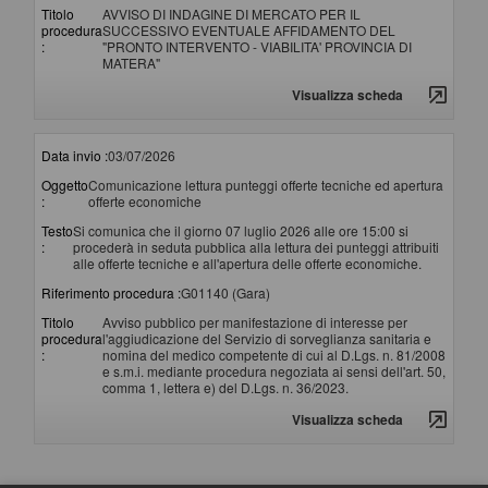
Titolo
AVVISO DI INDAGINE DI MERCATO PER IL
procedura
SUCCESSIVO EVENTUALE AFFIDAMENTO DEL
:
"PRONTO INTERVENTO - VIABILITA' PROVINCIA DI
MATERA"
Visualizza scheda
Data invio :
03/07/2026
Oggetto
Comunicazione lettura punteggi offerte tecniche ed apertura
:
offerte economiche
Testo
Si comunica che il giorno 07 luglio 2026 alle ore 15:00 si
:
procederà in seduta pubblica alla lettura dei punteggi attribuiti
alle offerte tecniche e all'apertura delle offerte economiche.
Riferimento procedura :
G01140 (Gara)
Titolo
Avviso pubblico per manifestazione di interesse per
procedura
l'aggiudicazione del Servizio di sorveglianza sanitaria e
:
nomina del medico competente di cui al D.Lgs. n. 81/2008
e s.m.i. mediante procedura negoziata ai sensi dell'art. 50,
comma 1, lettera e) del D.Lgs. n. 36/2023.
Visualizza scheda