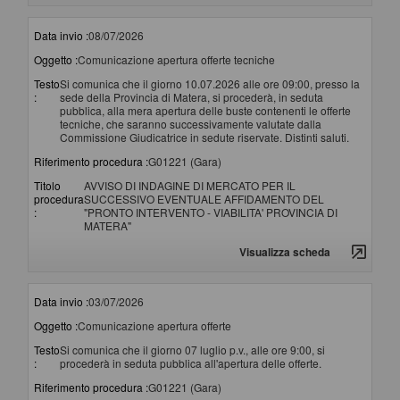
Data invio :
08/07/2026
Oggetto :
Comunicazione apertura offerte tecniche
Testo
Si comunica che il giorno 10.07.2026 alle ore 09:00, presso la
:
sede della Provincia di Matera, si procederà, in seduta
pubblica, alla mera apertura delle buste contenenti le offerte
tecniche, che saranno successivamente valutate dalla
Commissione Giudicatrice in sedute riservate. Distinti saluti.
Riferimento procedura :
G01221 (Gara)
Titolo
AVVISO DI INDAGINE DI MERCATO PER IL
procedura
SUCCESSIVO EVENTUALE AFFIDAMENTO DEL
:
"PRONTO INTERVENTO - VIABILITA' PROVINCIA DI
MATERA"
Visualizza scheda
Data invio :
03/07/2026
Oggetto :
Comunicazione apertura offerte
Testo
Si comunica che il giorno 07 luglio p.v., alle ore 9:00, si
:
procederà in seduta pubblica all'apertura delle offerte.
Riferimento procedura :
G01221 (Gara)