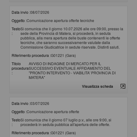
Data invio :
08/07/2026
Oggetto :
Comunicazione apertura offerte tecniche
Testo
Si comunica che il giorno 10.07.2026 alle ore 09:00, presso la
:
sede della Provincia di Matera, si procederà, in seduta
pubblica, alla mera apertura delle buste contenenti le offerte
tecniche, che saranno successivamente valutate dalla
Commissione Giudicatrice in sedute riservate. Distinti saluti.
Riferimento procedura :
G01221 (Gara)
Titolo
AVVISO DI INDAGINE DI MERCATO PER IL
procedura
SUCCESSIVO EVENTUALE AFFIDAMENTO DEL
:
"PRONTO INTERVENTO - VIABILITA' PROVINCIA DI
MATERA"
Visualizza scheda
Data invio :
03/07/2026
Oggetto :
Comunicazione apertura offerte
Testo
Si comunica che il giorno 07 luglio p.v., alle ore 9:00, si
:
procederà in seduta pubblica all'apertura delle offerte.
Riferimento procedura :
G01221 (Gara)