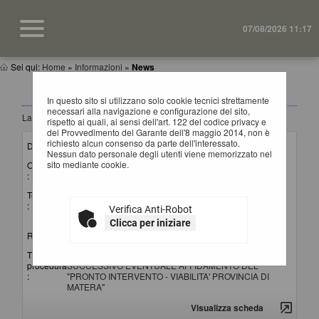
07/08/2026 11:17
Sei qui:
Home
»
Informazioni
»
News
NEWS
In questo sito si utilizzano solo cookie tecnici strettamente
necessari alla navigazione e configurazione del sito,
La ricerca ha restituito 4 risultati.
rispetto ai quali, ai sensi dell'art. 122 del codice privacy e
del Provvedimento del Garante dell'8 maggio 2014, non è
richiesto alcun consenso da parte dell'interessato.
Data invio :
15/07/2026
Nessun dato personale degli utenti viene memorizzato nel
sito mediante cookie.
Oggetto
Lettura punteggi offerte tecniche ed apertura offerte
:
economiche
Testo
Si comunica che il giorno 20 luglio 2026 alle ore 10:00 si
:
procederà in seduta pubblica alla lettura dei punteggi attribuiti
Verifica Anti-Robot
alle offerte tecniche e all'apertura delle offerte economiche.
Clicca per iniziare
Riferimento procedura :
G01221 (Gara)
Titolo
AVVISO DI INDAGINE DI MERCATO PER IL
procedura
SUCCESSIVO EVENTUALE AFFIDAMENTO DEL
:
"PRONTO INTERVENTO - VIABILITA' PROVINCIA DI
MATERA"
Visualizza scheda