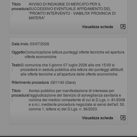
Titolo
AVVISO DI INDAGINE DI MERCATO PER IL
procedura
SUCCESSIVO EVENTUALE AFFIDAMENTO DEL
:
"PRONTO INTERVENTO - VIABILITA' PROVINCIA DI
MATERA"
Visualizza scheda
Data invio :
03/07/2026
Oggetto
Comunicazione lettura punteggi offerte tecniche ed apertura
:
offerte economiche
Testo
Si comunica che il giorno 07 luglio 2026 alle ore 15:00 si
:
procederà in seduta pubblica alla lettura dei punteggi attribuiti
alle offerte tecniche e all'apertura delle offerte economiche.
Riferimento procedura :
G01140 (Gara)
Titolo
Avviso pubblico per manifestazione di interesse per
procedura
l'aggiudicazione del Servizio di sorveglianza sanitaria e
:
nomina del medico competente di cui al D.Lgs. n. 81/2008
e s.m.i. mediante procedura negoziata ai sensi dell'art. 50,
comma 1, lettera e) del D.Lgs. n. 36/2023.
Visualizza scheda