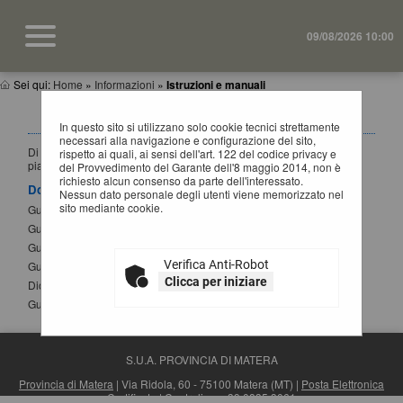
09/08/2026 10:00
Sei qui:
Home
»
Informazioni
»
Istruzioni e manuali
ISTRUZIONI E MANUALI
In questo sito si utilizzano solo cookie tecnici strettamente
necessari alla navigazione e configurazione del sito,
Di seguito si riportano i manuali di supporto per operare con la
rispetto ai quali, ai sensi dell'art. 122 del codice privacy e
piattaforma telematica dell'Ente.
del Provvedimento del Garante dell'8 maggio 2014, non è
richiesto alcun consenso da parte dell'interessato.
Documenti
Nessun dato personale degli utenti viene memorizzato nel
sito mediante cookie.
Guida per la registrazione al portale
Guida alla presentazione di un'offerta
Guida alla presentazione di Affidamenti Diretti
Verifica Anti-Robot
Guida iscrizione agli elenchi operatori economici
Clicca per iniziare
Dichiarazione sostitutiva atto notorio modifica SPID
Guida alla compilazione del DGUE elettronico
S.U.A. PROVINCIA DI MATERA
Provincia di Matera
| Via Ridola, 60 - 75100 Matera (MT) |
Posta Elettronica
Certificata
| Centralino: +39 0835 3061