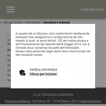
07/08/2026 09:22
Sei qui:
Home
»
Informazioni
»
Istruzioni e manuali
ISTRUZIONI E MANUALI
In questo sito si utilizzano solo cookie tecnici strettamente
necessari alla navigazione e configurazione del sito,
Di seguito si riportano i manuali di supporto per operare con la
rispetto ai quali, ai sensi dell'art. 122 del codice privacy e
piattaforma telematica dell'Ente.
del Provvedimento del Garante dell'8 maggio 2014, non è
richiesto alcun consenso da parte dell'interessato.
Documenti
Nessun dato personale degli utenti viene memorizzato nel
sito mediante cookie.
Guida per la registrazione al portale
Guida alla presentazione di un'offerta
Guida alla presentazione di Affidamenti Diretti
Verifica Anti-Robot
Guida iscrizione agli elenchi operatori economici
Clicca per iniziare
Dichiarazione sostitutiva atto notorio modifica SPID
Guida alla compilazione del DGUE elettronico
S.U.A. PROVINCIA DI MATERA
Provincia di Matera
| Via Ridola, 60 - 75100 Matera (MT) |
Posta Elettronica
Certificata
| Centralino: +39 0835 3061