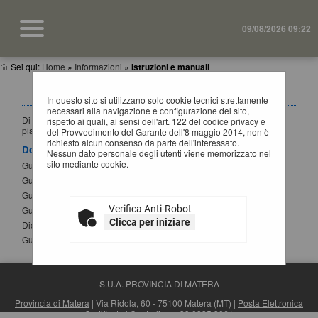
09/08/2026 09:22
Sei qui:
Home
»
Informazioni
»
Istruzioni e manuali
ISTRUZIONI E MANUALI
In questo sito si utilizzano solo cookie tecnici strettamente
necessari alla navigazione e configurazione del sito,
Di seguito si riportano i manuali di supporto per operare con la
rispetto ai quali, ai sensi dell'art. 122 del codice privacy e
piattaforma telematica dell'Ente.
del Provvedimento del Garante dell'8 maggio 2014, non è
richiesto alcun consenso da parte dell'interessato.
Documenti
Nessun dato personale degli utenti viene memorizzato nel
sito mediante cookie.
Guida per la registrazione al portale
Guida alla presentazione di un'offerta
Guida alla presentazione di Affidamenti Diretti
Verifica Anti-Robot
Guida iscrizione agli elenchi operatori economici
Clicca per iniziare
Dichiarazione sostitutiva atto notorio modifica SPID
Guida alla compilazione del DGUE elettronico
S.U.A. PROVINCIA DI MATERA
Provincia di Matera
| Via Ridola, 60 - 75100 Matera (MT) |
Posta Elettronica
Certificata
| Centralino: +39 0835 3061