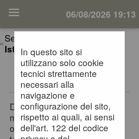
06/08/2026 19:13
Sei qui:
Home
»
Informazioni
»
Istruzioni e manuali
In questo sito si
utilizzano solo cookie
ISTRUZIONI E
tecnici strettamente
MANUALI
necessari alla
navigazione e
configurazione del sito,
Di seguito si riportano i
rispetto ai quali, ai sensi
manuali di supporto per
dell'art. 122 del codice
operare con la piattaforma
privacy e del