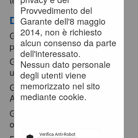
telematica dell'Ente.
Provvedimento del
Documenti
Garante dell'8 maggio
2014, non è richiesto
Guida per la registrazione al
alcun consenso da parte
portale
dell'interessato.
Guida alla presentazione di
Nessun dato personale
un'offerta
degli utenti viene
memorizzato nel sito
Guida alla presentazione di
mediante cookie.
Affidamenti Diretti
Guida iscrizione agli elenchi
operatori economici
Verifica Anti-Robot