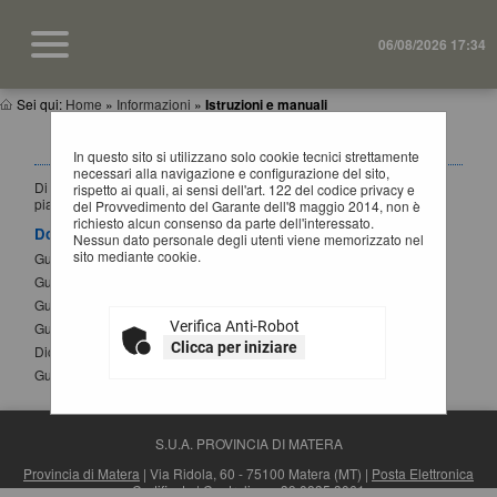
06/08/2026 17:34
Sei qui:
Home
»
Informazioni
»
Istruzioni e manuali
ISTRUZIONI E MANUALI
In questo sito si utilizzano solo cookie tecnici strettamente
necessari alla navigazione e configurazione del sito,
Di seguito si riportano i manuali di supporto per operare con la
rispetto ai quali, ai sensi dell'art. 122 del codice privacy e
piattaforma telematica dell'Ente.
del Provvedimento del Garante dell'8 maggio 2014, non è
richiesto alcun consenso da parte dell'interessato.
Documenti
Nessun dato personale degli utenti viene memorizzato nel
sito mediante cookie.
Guida per la registrazione al portale
Guida alla presentazione di un'offerta
Guida alla presentazione di Affidamenti Diretti
Verifica Anti-Robot
Guida iscrizione agli elenchi operatori economici
Clicca per iniziare
Dichiarazione sostitutiva atto notorio modifica SPID
Guida alla compilazione del DGUE elettronico
S.U.A. PROVINCIA DI MATERA
Provincia di Matera
| Via Ridola, 60 - 75100 Matera (MT) |
Posta Elettronica
Certificata
| Centralino: +39 0835 3061