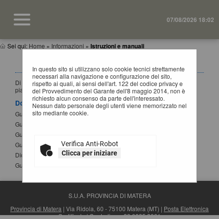
07/08/2026 18:02
Sei qui:
Home
»
Informazioni
»
Istruzioni e manuali
ISTRUZIONI E MANUALI
In questo sito si utilizzano solo cookie tecnici strettamente
necessari alla navigazione e configurazione del sito,
Di seguito si riportano i manuali di supporto per operare con la
rispetto ai quali, ai sensi dell'art. 122 del codice privacy e
piattaforma telematica dell'Ente.
del Provvedimento del Garante dell'8 maggio 2014, non è
richiesto alcun consenso da parte dell'interessato.
Documenti
Nessun dato personale degli utenti viene memorizzato nel
sito mediante cookie.
Guida per la registrazione al portale
Guida alla presentazione di un'offerta
Guida alla presentazione di Affidamenti Diretti
Verifica Anti-Robot
Guida iscrizione agli elenchi operatori economici
Clicca per iniziare
Dichiarazione sostitutiva atto notorio modifica SPID
Guida alla compilazione del DGUE elettronico
S.U.A. PROVINCIA DI MATERA
Provincia di Matera
| Via Ridola, 60 - 75100 Matera (MT) |
Posta Elettronica
Certificata
| Centralino: +39 0835 3061