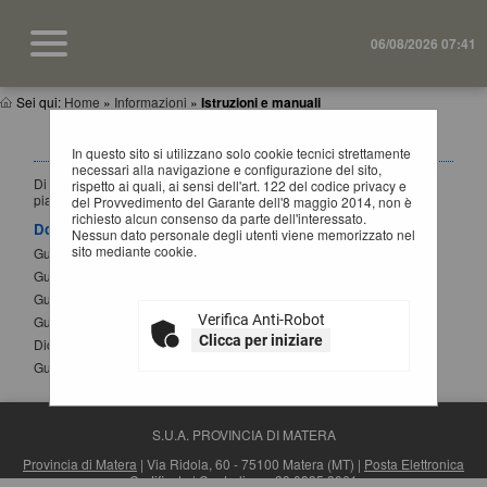
06/08/2026 07:41
Sei qui:
Home
»
Informazioni
»
Istruzioni e manuali
ISTRUZIONI E MANUALI
In questo sito si utilizzano solo cookie tecnici strettamente
necessari alla navigazione e configurazione del sito,
Di seguito si riportano i manuali di supporto per operare con la
rispetto ai quali, ai sensi dell'art. 122 del codice privacy e
piattaforma telematica dell'Ente.
del Provvedimento del Garante dell'8 maggio 2014, non è
richiesto alcun consenso da parte dell'interessato.
Documenti
Nessun dato personale degli utenti viene memorizzato nel
sito mediante cookie.
Guida per la registrazione al portale
Guida alla presentazione di un'offerta
Guida alla presentazione di Affidamenti Diretti
Verifica Anti-Robot
Guida iscrizione agli elenchi operatori economici
Clicca per iniziare
Dichiarazione sostitutiva atto notorio modifica SPID
Guida alla compilazione del DGUE elettronico
S.U.A. PROVINCIA DI MATERA
Provincia di Matera
| Via Ridola, 60 - 75100 Matera (MT) |
Posta Elettronica
Certificata
| Centralino: +39 0835 3061