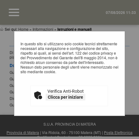
07/08/2026 11:33
Sei qui:
Home
»
Informazioni
»
Istruzioni e manuali
ISTRUZIONI E MANUALI
In questo sito si utilizzano solo cookie tecnici strettamente
necessari alla navigazione e configurazione del sito,
Di seguito si riportano i manuali di supporto per operare con la
rispetto ai quali, ai sensi dell'art. 122 del codice privacy e
piattaforma telematica dell'Ente.
del Provvedimento del Garante dell'8 maggio 2014, non è
richiesto alcun consenso da parte dell'interessato.
Documenti
Nessun dato personale degli utenti viene memorizzato nel
sito mediante cookie.
Guida per la registrazione al portale
Guida alla presentazione di un'offerta
Guida alla presentazione di Affidamenti Diretti
Verifica Anti-Robot
Guida iscrizione agli elenchi operatori economici
Clicca per iniziare
Dichiarazione sostitutiva atto notorio modifica SPID
Guida alla compilazione del DGUE elettronico
S.U.A. PROVINCIA DI MATERA
Provincia di Matera
| Via Ridola, 60 - 75100 Matera (MT) |
Posta Elettronica
Certificata
| Centralino: +39 0835 3061