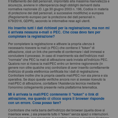
Il trattamento dei dati personali, improntato alla massima riservatezza e
sicurezza, avviene in ottemperanza degli obblighi derivanti dalla
normativa nazionale (D. Lgs 30 giugno 2003 n. 196, Codice in materia
di protezione dei dati personali, e successive modifiche) e europea
(Regolamento europeo per la protezione dei dati personali n.
679/2016, GDPR), secondo le informative rese agli utenti.
Ho inserito tutti i dati richiesti per la registrazione, ma non mi
è arrivata nessuna e-mail o PEC. Che cosa devo fare per
completare la registrazione?
Per completare la registrazione e attivare la propria utenza è
necessario ricevere la mail (o PEC) che contiene il "token" di
attivazione, cioè un link che permette di confermare i dati immessi e
concludere il processo. In caso di inserimento sia dell'indirizzo mail
"normale" che PEC la mail di attivazione sarà inviata all'indirizzo PEC.
Qualora non si riceva la mail/PEC entro un termine ragionevole (in
genere non oltre qualche ora) controllare di aver inserito correttamente
lindirizzo di posta elettronica certificata tra i dati di registrazione.
Controllare inoltre che la propria casella mail/PEC non sia piena e sia
operativa. Se dopo queste verifiche ancora non si avesse ricevuto la
mail/PEC di attivazione, contattare l'Assistenza tecnica mediante
l'omonimo collegamento presente nella piattaforma telematica.
Mi è arrivata la mail/PEC contenente il "token" o link di
attivazione, ma quando ci clicco sopra il browser risponde
con un errore. Cosa posso fare?
Controllare che nella barra dell'indirizzo del browser (quella dove si
inserisce www...) sia presente tutto il "token" senza spazi o interruzioni.
Eventualmente, per sicurezza, è possibile copiare e incollare l'indirizzo