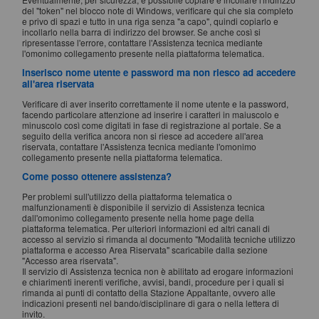
del "token" nel blocco note di Windows, verificare qui che sia completo
e privo di spazi e tutto in una riga senza "a capo", quindi copiarlo e
incollarlo nella barra di indirizzo del browser. Se anche così si
ripresentasse l'errore, contattare l'Assistenza tecnica mediante
l'omonimo collegamento presente nella piattaforma telematica.
Inserisco nome utente e password ma non riesco ad accedere
all'area riservata
Verificare di aver inserito correttamente il nome utente e la password,
facendo particolare attenzione ad inserire i caratteri in maiuscolo e
minuscolo così come digitati in fase di registrazione al portale. Se a
seguito della verifica ancora non si riesce ad accedere all'area
riservata, contattare l'Assistenza tecnica mediante l'omonimo
collegamento presente nella piattaforma telematica.
Come posso ottenere assistenza?
Per problemi sull'utilizzo della piattaforma telematica o
malfunzionamenti è disponibile il servizio di Assistenza tecnica
dall'omonimo collegamento presente nella home page della
piattaforma telematica. Per ulteriori informazioni ed altri canali di
accesso al servizio si rimanda al documento "Modalità tecniche utilizzo
piattaforma e accesso Area Riservata" scaricabile dalla sezione
"Accesso area riservata".
Il servizio di Assistenza tecnica non è abilitato ad erogare informazioni
e chiarimenti inerenti verifiche, avvisi, bandi, procedure per i quali si
rimanda ai punti di contatto della Stazione Appaltante, ovvero alle
indicazioni presenti nel bando/disciplinare di gara o nella lettera di
invito.