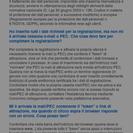
Il trattamento dei dati personali, improntato alla massima riservatezza e
sicurezza, avviene in ottemperanza degli obblighi derivanti dalla
normativa nazionale (D. Lgs 30 giugno 2003 n. 196, Codice in materia
di protezione dei dati personali, e successive modifiche) e europea
(Regolamento europeo per la protezione dei dati personali n.
679/2016, GDPR), secondo le informative rese agli utenti.
Ho inserito tutti i dati richiesti per la registrazione, ma non mi
è arrivata nessuna e-mail o PEC. Che cosa devo fare per
completare la registrazione?
Per completare la registrazione e attivare la propria utenza è
necessario ricevere la mail (o PEC) che contiene il "token" di
attivazione, cioè un link che permette di confermare i dati immessi e
concludere il processo. In caso di inserimento sia dell'indirizzo mail
"normale" che PEC la mail di attivazione sarà inviata all'indirizzo PEC.
Qualora non si riceva la mail/PEC entro un termine ragionevole (in
genere non oltre qualche ora) controllare di aver inserito correttamente
lindirizzo di posta elettronica certificata tra i dati di registrazione.
Controllare inoltre che la propria casella mail/PEC non sia piena e sia
operativa. Se dopo queste verifiche ancora non si avesse ricevuto la
mail/PEC di attivazione, contattare l'Assistenza tecnica mediante
l'omonimo collegamento presente nella piattaforma telematica.
Mi è arrivata la mail/PEC contenente il "token" o link di
attivazione, ma quando ci clicco sopra il browser risponde
con un errore. Cosa posso fare?
Controllare che nella barra dell'indirizzo del browser (quella dove si
inserisce www...) sia presente tutto il "token" senza spazi o interruzioni.
Eventualmente, per sicurezza, è possibile copiare e incollare l'indirizzo