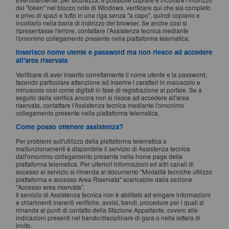
del "token" nel blocco note di Windows, verificare qui che sia completo
e privo di spazi e tutto in una riga senza "a capo", quindi copiarlo e
incollarlo nella barra di indirizzo del browser. Se anche così si
ripresentasse l'errore, contattare l'Assistenza tecnica mediante
l'omonimo collegamento presente nella piattaforma telematica.
Inserisco nome utente e password ma non riesco ad accedere
all'area riservata
Verificare di aver inserito correttamente il nome utente e la password,
facendo particolare attenzione ad inserire i caratteri in maiuscolo e
minuscolo così come digitati in fase di registrazione al portale. Se a
seguito della verifica ancora non si riesce ad accedere all'area
riservata, contattare l'Assistenza tecnica mediante l'omonimo
collegamento presente nella piattaforma telematica.
Come posso ottenere assistenza?
Per problemi sull'utilizzo della piattaforma telematica o
malfunzionamenti è disponibile il servizio di Assistenza tecnica
dall'omonimo collegamento presente nella home page della
piattaforma telematica. Per ulteriori informazioni ed altri canali di
accesso al servizio si rimanda al documento "Modalità tecniche utilizzo
piattaforma e accesso Area Riservata" scaricabile dalla sezione
"Accesso area riservata".
Il servizio di Assistenza tecnica non è abilitato ad erogare informazioni
e chiarimenti inerenti verifiche, avvisi, bandi, procedure per i quali si
rimanda ai punti di contatto della Stazione Appaltante, ovvero alle
indicazioni presenti nel bando/disciplinare di gara o nella lettera di
invito.