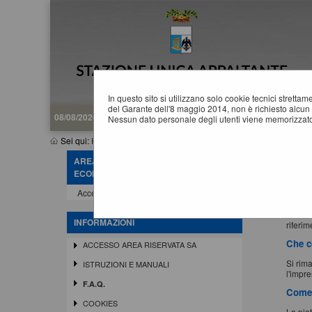
In questo sito si utilizzano solo cookie tecnici stretta
del Garante dell'8 maggio 2014, non è richiesto alcun 
08/08/2026 14:24
Nessun dato personale degli utenti viene memorizzato
Sei qui:
Home
»
Informazioni
»
F.A.Q.
AREA RISERVATA OPERATORE
Che c
ECONOMICO
Accedi - Registrati
Si int
modalit
Si int
INFORMAZIONI
riferi
Che c
ACCESSO AREA RISERVATA SA
Si rima
ISTRUZIONI E MANUALI
l'impr
F.A.Q.
Come 
COOKIES
La pia