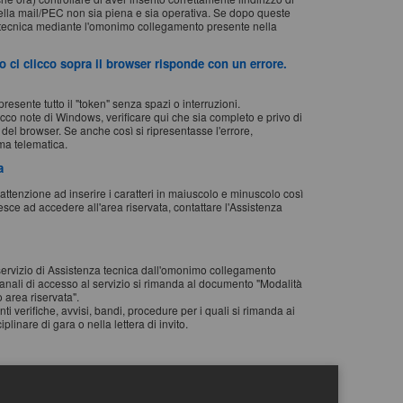
 casella mail/PEC non sia piena e sia operativa. Se dopo queste
za tecnica mediante l'omonimo collegamento presente nella
o ci clicco sopra il browser risponde con un errore.
resente tutto il "token" senza spazi o interruzioni.
occo note di Windows, verificare qui che sia completo e privo di
o del browser. Se anche così si ripresentasse l'errore,
ma telematica.
a
attenzione ad inserire i caratteri in maiuscolo e minuscolo così
iesce ad accedere all'area riservata, contattare l'Assistenza
l servizio di Assistenza tecnica dall'omonimo collegamento
 canali di accesso al servizio si rimanda al documento "Modalità
 area riservata".
ti verifiche, avvisi, bandi, procedure per i quali si rimanda ai
linare di gara o nella lettera di invito.