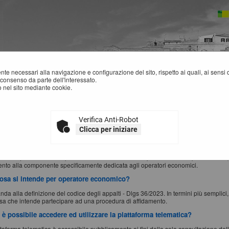
mente necessari alla navigazione e configurazione del sito, rispetto ai quali, ai sens
consenso da parte dell'interessato.
 nel sito mediante cookie.
Verifica Anti-Robot
osa si intende per piattaforma telematica?
Clicca per iniziare
ende il presente sistema informatico (software e hardware) attraverso il quale è poss
à digitale nel rispetto delle disposizioni di cui al codice degli appalti - Dlgs 36/202
endono quali sinonimi di piattaforma telematica anche piattaforma di e-procurement, 
mento alla componente specificamente dedicata agli operatori economici.
osa si intende per operatore economico?
nda alla definizione del codice degli appalti - Dlgs 36/2023. In termini più semplici,
esa che intende partecipare ad una procedura di affidamento.
è possibile accedere ed utilizzare la piattaforma telematica?
ttaforma telematica è accessibile pubblicamente ai fini della sola consultazione dell