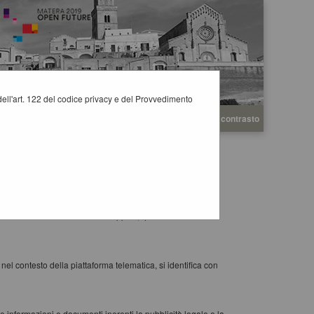
i dell'art. 122 del codice privacy e del Provvedimento
A
A
Grafica
Testo
Alto contrasto
A
ibile espletare procedure di gara interamente gestite in
3.
sistema telematico e Portale Appalti, quest'ultimo fa
 nel contesto della piattaforma telematica, si identifica con
e informazioni e documenti inerenti la pubblicità legale e la