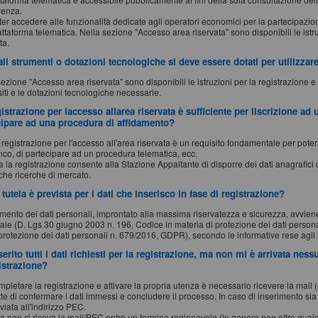
renza.
ter accedere alle funzionalità dedicate agli operatori economici per la partecipazio
attaforma telematica. Nella sezione "Accesso area riservata" sono disponibili le istru
ta.
li strumenti o dotazioni tecnologiche si deve essere dotati per utilizzar
ezione "Accesso area riservata" sono disponibili le istruzioni per la registrazione e
siti e le dotazioni tecnologiche necessarie.
istrazione per laccesso allarea riservata è sufficiente per liscrizione ad
cipare ad una procedura di affidamento?
 registrazione per l'accesso all'area riservata è un requisito fondamentale per poter
nco, di partecipare ad un procedura telematica, ecc.
a la registrazione consente alla Stazione Appaltante di disporre dei dati anagrafici 
che ricerche di mercato.
tutela è prevista per i dati che inserisco in fase di registrazione?
ttamento dei dati personali, improntato alla massima riservatezza e sicurezza, avvien
ale (D. Lgs 30 giugno 2003 n. 196, Codice in materia di protezione dei dati pers
 protezione dei dati personali n. 679/2016, GDPR), secondo le informative rese agli 
erito tutti i dati richiesti per la registrazione, ma non mi è arrivata n
istrazione?
pletare la registrazione e attivare la propria utenza è necessario ricevere la mail (
te di confermare i dati immessi e concludere il processo. In caso di inserimento sia 
viata all'indirizzo PEC.
 non si riceva la mail/PEC entro un termine ragionevole (in genere non oltre qualche