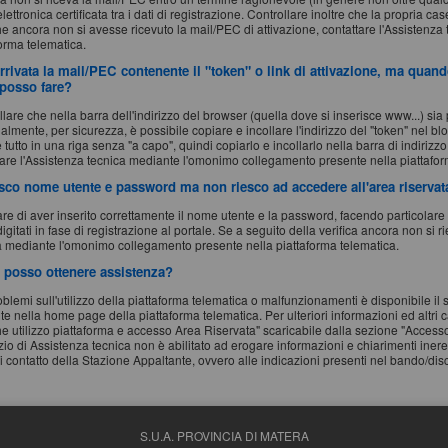
lettronica certificata tra i dati di registrazione. Controllare inoltre che la propria
che ancora non si avesse ricevuto la mail/PEC di attivazione, contattare l'Assisten
forma telematica.
rrivata la mail/PEC contenente il "token" o link di attivazione, ma quand
posso fare?
lare che nella barra dell'indirizzo del browser (quella dove si inserisce www...) sia p
lmente, per sicurezza, è possibile copiare e incollare l'indirizzo del "token" nel bl
 tutto in una riga senza "a capo", quindi copiarlo e incollarlo nella barra di indirizz
tare l'Assistenza tecnica mediante l'omonimo collegamento presente nella piattafor
isco nome utente e password ma non riesco ad accedere all'area riservat
are di aver inserito correttamente il nome utente e la password, facendo particolare 
gitati in fase di registrazione al portale. Se a seguito della verifica ancora non si r
a mediante l'omonimo collegamento presente nella piattaforma telematica.
posso ottenere assistenza?
oblemi sull'utilizzo della piattaforma telematica o malfunzionamenti è disponibile i
te nella home page della piattaforma telematica. Per ulteriori informazioni ed altri
he utilizzo piattaforma e accesso Area Riservata" scaricabile dalla sezione "Accesso
izio di Assistenza tecnica non è abilitato ad erogare informazioni e chiarimenti ineren
i contatto della Stazione Appaltante, ovvero alle indicazioni presenti nel bando/discip
S.U.A. PROVINCIA DI MATERA