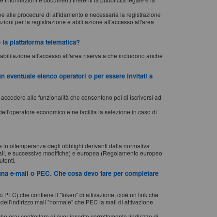
ne alle procedure di affidamento è necessaria la registrazione
zioni per la registrazione e abilitazione all'accesso all'area
e la piattaforma telematica?
 abilitazione all'accesso all'area riservata che includono anche
 un eventuale elenco operatori o per essere invitati a
 accedere alle funzionalità che consentono poi di iscriversi ad
dell'operatore economico e ne facilita la selezione in caso di
e in ottemperanza degli obblighi derivanti dalla normativa
onali, e successive modifiche) e europea (Regolamento europeo
utenti.
essuna e-mail o PEC. Che cosa devo fare per completare
o PEC) che contiene il "token" di attivazione, cioè un link che
dell'indirizzo mail "normale" che PEC la mail di attivazione
 ora) controllare di aver inserito correttamente lindirizzo di