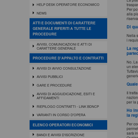
traspa
HELP DESK OPERATORE ECONOMICO
Per po
NEWS
alla pi
riserva
ATTI E DOCUMENTI DI CARATTERE
Di qua
GENERALE RIFERITI A TUTTE LE
PROCEDURE
Nella s
i requi
AVVISI, COMUNICAZIONI E ATTI DI
La reg
CARATTERE GENERALE
parte
PROCEDURE D'APPALTO E CONTRATTI
No. La
un ele
AVVISI DI AVVIO CONSULTAZIONE
Tuttavi
generi
AVVISI PUBBLICI
Quale 
GARE E PROCEDURE
Il tra
AVVISI DI AGGIUDICAZIONE, ESITI E
nazion
AFFIDAMENTI
per la
RIEPILOGO CONTRATTI - LINK BDNCP
Ho ins
la reg
VARIANTI IN CORSO D'OPERA
Per com
ELENCO OPERATORI ECONOMICI
permet
sarà in
BANDI E AVVISI D'ISCRIZIONE
Qualora