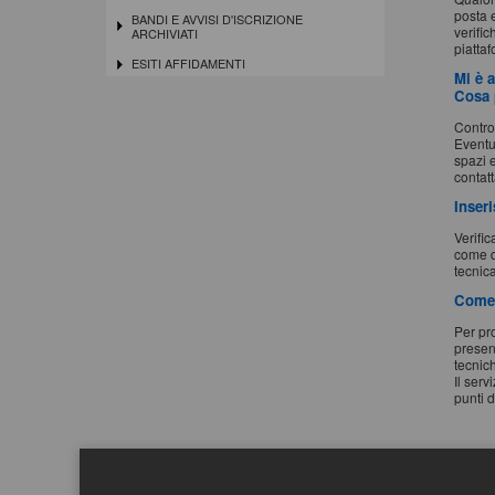
posta e
BANDI E AVVISI D'ISCRIZIONE
verifi
ARCHIVIATI
piatta
ESITI AFFIDAMENTI
Mi è a
Cosa 
Control
Eventua
spazi e
contat
Inser
Verific
come di
tecnic
Come 
Per pr
presen
tecnic
Il serv
punti d