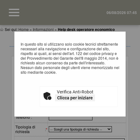
06/08/2026 07:45
Sei qui:
Home
»
Informazioni
»
Help desk operatore economico
HELP DESK OPERATORI ECONOMICI
In questo sito si utilizzano solo cookie tecnici strettamente
necessari alla navigazione e configurazione del sito,
rispetto ai quali, ai sensi dell'art. 122 del codice privacy e
Inserimento richiesta
del Provvedimento del Garante dell'8 maggio 2014, non è
richiesto alcun consenso da parte dell'interessato.
Ragione sociale
Nessun dato personale degli utenti viene memorizzato nel
o
:
*
sito mediante cookie.
denominazione
Referente
(cognome e
:
*
Verifica Anti-Robot
nome) da
contattare
Clicca per iniziare
Email
:
*
Telefono :
Tipologia di
:
*
richiesta