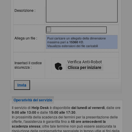
Descrizione :
Allega un file :
Puoi caricare un allegato della dimensione
massima pari a
15360
KB.
Visualizza estensioni dei file caricabili
Verifica Anti-Robot
Inserisci il codice
sicurezza :
Clicca per iniziare
Operatività del servizio
Il servizio di
Help Desk
è disponibile
dal lunedì al venerdì
, dalle ore
9:00 alle 13:00
e dalle
15:00 alle 17:30
.
In prossimità della scadenza dei termini per la presentazione delle
offerte, l'assistenza è garantita fino a
48 ore antecedenti la
scadenza stessa
; oltre tale termine non può essere assicurata la
risoluzione delle problematiche segnalate in tempo utile ai fini della