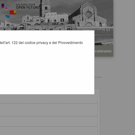
i dell'art. 122 del codice privacy e del Provvedimento
A
A
Grafica
Testo
Alto contrasto
A