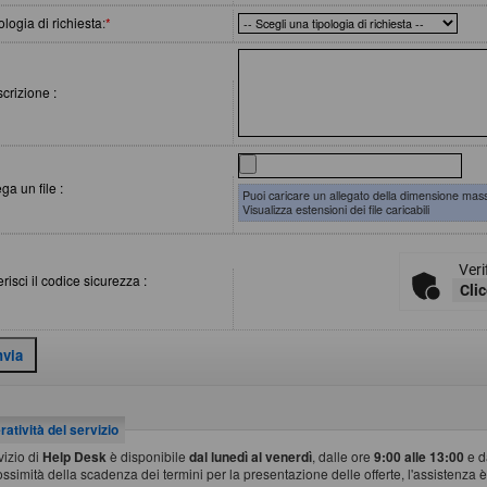
ologia di richiesta
:
*
crizione :
ega un file :
Puoi caricare un allegato della dimensione mas
Visualizza estensioni dei file caricabili
Veri
erisci il codice sicurezza :
Clic
atività del servizio
rvizio di
Help Desk
è disponibile
dal lunedì al venerdì
, dalle ore
9:00 alle 13:00
e d
ossimità della scadenza dei termini per la presentazione delle offerte, l'assistenza è