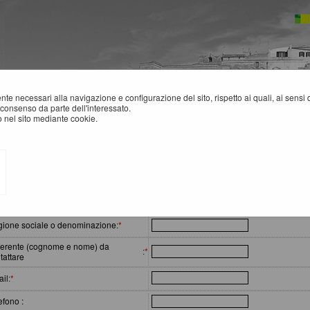
mente necessari alla navigazione e configurazione del sito, rispetto ai quali, ai sens
consenso da parte dell'interessato.
 nel sito mediante cookie.
ELP DESK OPERATORI ECONOMICI
erimento richiesta
ione sociale o denominazione
:
*
erente (cognome e nome) da
:
*
tattare
il
:
*
efono :