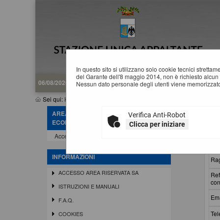
In questo sito si utilizzano solo cookie tecnici stretta
del Garante dell'8 maggio 2014, non è richiesto alcun 
06/08/2026 04:32
Nessun dato personale degli utenti viene memorizzato
Sei qui:
Home
»
Informazioni
»
Help desk operatore economico
AREA RISERVATA OPERATORE
Verifica Anti-Robot
H
ECONOMICO
Clicca per iniziare
Accedi - Registrati
Ins
INFORMAZIONI
Rag
ACCESSO AREA RISERVATA SA
Ref
con
ISTRUZIONI E MANUALI
Ema
F.A.Q.
Tel
COOKIES