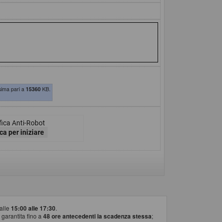
sima pari a
15360
KB.
fica Anti-Robot
ca per iniziare
alle
15:00 alle 17:30
.
 garantita fino a
48 ore antecedenti la scadenza stessa
;