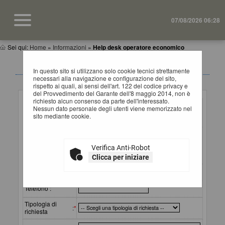
07/08/2026 06:28
Sei qui:
Home
»
Informazioni
»
Help desk operatore economico
HELP DESK OPERATORI ECONOMICI
In questo sito si utilizzano solo cookie tecnici strettamente
necessari alla navigazione e configurazione del sito,
rispetto ai quali, ai sensi dell'art. 122 del codice privacy e
Inserimento richiesta
del Provvedimento del Garante dell'8 maggio 2014, non è
richiesto alcun consenso da parte dell'interessato.
Ragione sociale
Nessun dato personale degli utenti viene memorizzato nel
o
:
*
sito mediante cookie.
denominazione
Referente
(cognome e
:
*
Verifica Anti-Robot
nome) da
contattare
Clicca per iniziare
Email
:
*
Telefono :
Tipologia di
:
*
richiesta