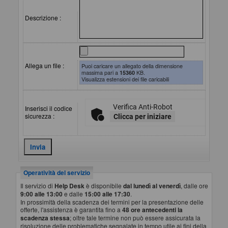
Descrizione :
Allega un file :
Puoi caricare un allegato della dimensione
massima pari a
15360
KB.
Visualizza estensioni dei file caricabili
Verifica Anti-Robot
Inserisci il codice
sicurezza :
Clicca per iniziare
Operatività del servizio
Il servizio di
Help Desk
è disponibile
dal lunedì al venerdì
, dalle ore
9:00 alle 13:00
e dalle
15:00 alle 17:30
.
In prossimità della scadenza dei termini per la presentazione delle
offerte, l'assistenza è garantita fino a
48 ore antecedenti la
scadenza stessa
; oltre tale termine non può essere assicurata la
risoluzione delle problematiche segnalate in tempo utile ai fini della