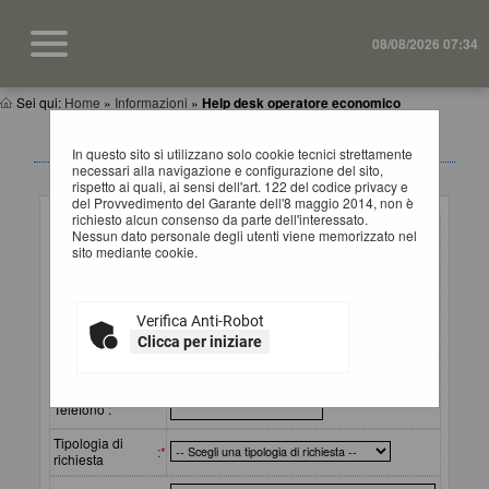
08/08/2026 07:34
Sei qui:
Home
»
Informazioni
»
Help desk operatore economico
HELP DESK OPERATORI ECONOMICI
In questo sito si utilizzano solo cookie tecnici strettamente
necessari alla navigazione e configurazione del sito,
rispetto ai quali, ai sensi dell'art. 122 del codice privacy e
Inserimento richiesta
del Provvedimento del Garante dell'8 maggio 2014, non è
richiesto alcun consenso da parte dell'interessato.
Ragione sociale
Nessun dato personale degli utenti viene memorizzato nel
o
:
*
sito mediante cookie.
denominazione
Referente
(cognome e
:
*
Verifica Anti-Robot
nome) da
contattare
Clicca per iniziare
Email
:
*
Telefono :
Tipologia di
:
*
richiesta