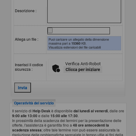
Descrizione :
Allega un file :
Puoi caricare un allegato della dimensione
massima pari a
15360
KB.
Visualizza estensioni dei file caricabili
Verifica Anti-Robot
Inserisci il codice
sicurezza :
Clicca per iniziare
Operatività del servizio
Il servizio di
Help Desk
è disponibile
dal lunedì al venerdì
, dalle ore
9:00 alle 13:00
e dalle
15:00 alle 17:30
.
In prossimità della scadenza dei termini per la presentazione delle
offerte, l'assistenza è garantita fino a
48 ore antecedenti la
scadenza stessa
; oltre tale termine non può essere assicurata la
risoluzione delle problematiche segnalate in tempo utile ai fini della