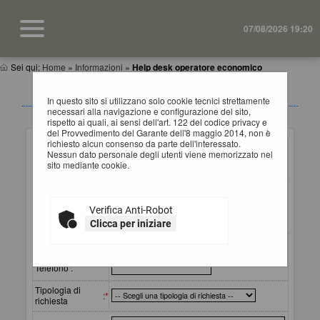
07/08/2026 19:20
Sei qui:
Home
»
Informazioni
»
Help desk operatore economico
HELP DESK OPERATORI ECONOMICI
In questo sito si utilizzano solo cookie tecnici strettamente
necessari alla navigazione e configurazione del sito,
rispetto ai quali, ai sensi dell'art. 122 del codice privacy e
Inserimento richiesta
del Provvedimento del Garante dell'8 maggio 2014, non è
richiesto alcun consenso da parte dell'interessato.
Ragione sociale
Nessun dato personale degli utenti viene memorizzato nel
o
:
*
sito mediante cookie.
denominazione
Referente
(cognome e
:
*
Verifica Anti-Robot
nome) da
contattare
Clicca per iniziare
Email
:
*
Telefono :
Tipologia di
:
*
richiesta