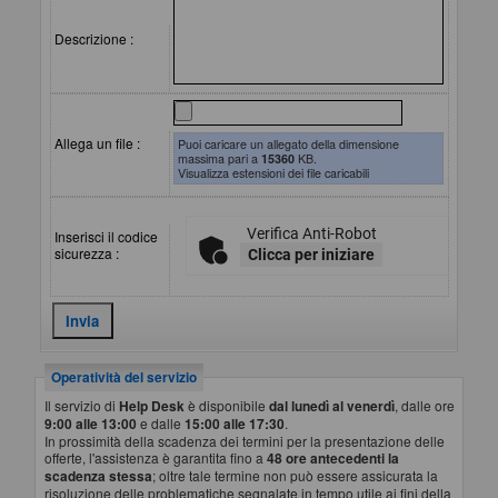
Descrizione :
Allega un file :
Puoi caricare un allegato della dimensione
massima pari a
15360
KB.
Visualizza estensioni dei file caricabili
Verifica Anti-Robot
Inserisci il codice
sicurezza :
Clicca per iniziare
Operatività del servizio
Il servizio di
Help Desk
è disponibile
dal lunedì al venerdì
, dalle ore
9:00 alle 13:00
e dalle
15:00 alle 17:30
.
In prossimità della scadenza dei termini per la presentazione delle
offerte, l'assistenza è garantita fino a
48 ore antecedenti la
scadenza stessa
; oltre tale termine non può essere assicurata la
risoluzione delle problematiche segnalate in tempo utile ai fini della