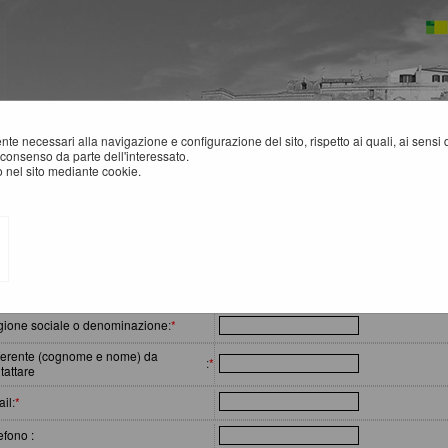
mente necessari alla navigazione e configurazione del sito, rispetto ai quali, ai sens
consenso da parte dell'interessato.
 nel sito mediante cookie.
ELP DESK OPERATORI ECONOMICI
erimento richiesta
ione sociale o denominazione
:
*
erente (cognome e nome) da
:
*
tattare
il
:
*
efono :