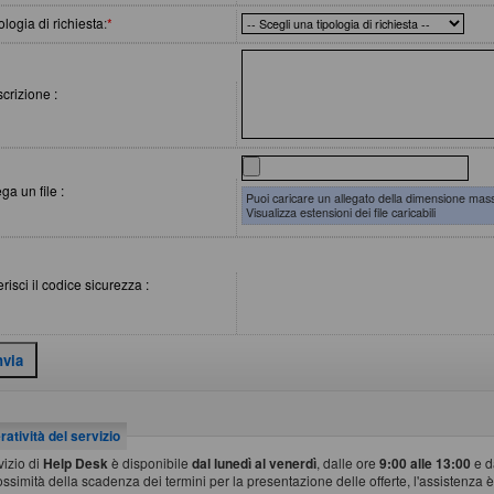
ologia di richiesta
:
*
crizione :
ega un file :
Puoi caricare un allegato della dimensione mas
Visualizza estensioni dei file caricabili
erisci il codice sicurezza :
atività del servizio
rvizio di
Help Desk
è disponibile
dal lunedì al venerdì
, dalle ore
9:00 alle 13:00
e d
ossimità della scadenza dei termini per la presentazione delle offerte, l'assistenza è