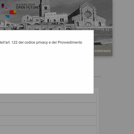
i dell'art. 122 del codice privacy e del Provvedimento
A
A
Grafica
Testo
Alto contrasto
A