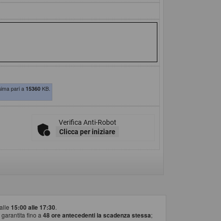
sima pari a
15360
KB.
Verifica Anti-Robot
Clicca per iniziare
alle
15:00 alle 17:30
.
 garantita fino a
48 ore antecedenti la scadenza stessa
;