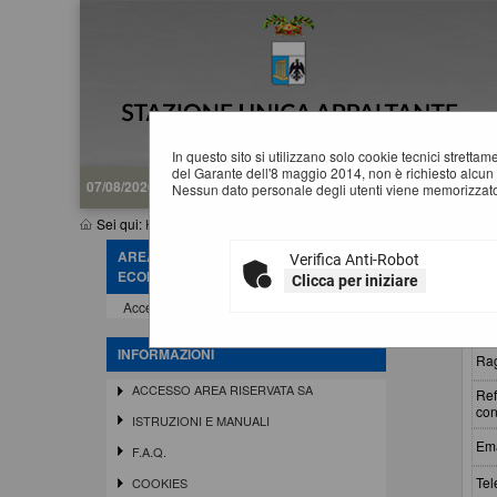
In questo sito si utilizzano solo cookie tecnici stretta
del Garante dell'8 maggio 2014, non è richiesto alcun 
07/08/2026 10:26
Nessun dato personale degli utenti viene memorizzato
Sei qui:
Home
»
Informazioni
»
Help desk operatore economico
AREA RISERVATA OPERATORE
Verifica Anti-Robot
H
ECONOMICO
Clicca per iniziare
Accedi - Registrati
Ins
INFORMAZIONI
Rag
ACCESSO AREA RISERVATA SA
Ref
con
ISTRUZIONI E MANUALI
Ema
F.A.Q.
Tel
COOKIES