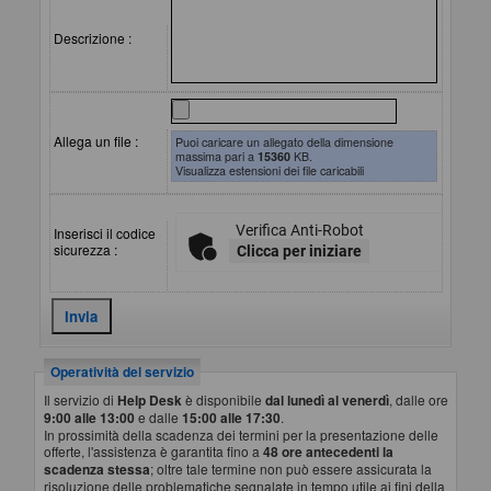
Descrizione :
Allega un file :
Puoi caricare un allegato della dimensione
massima pari a
15360
KB.
Visualizza estensioni dei file caricabili
Verifica Anti-Robot
Inserisci il codice
sicurezza :
Clicca per iniziare
Operatività del servizio
Il servizio di
Help Desk
è disponibile
dal lunedì al venerdì
, dalle ore
9:00 alle 13:00
e dalle
15:00 alle 17:30
.
In prossimità della scadenza dei termini per la presentazione delle
offerte, l'assistenza è garantita fino a
48 ore antecedenti la
scadenza stessa
; oltre tale termine non può essere assicurata la
risoluzione delle problematiche segnalate in tempo utile ai fini della