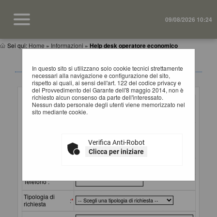
09/08/2026 10:24
Sei qui:
Home
»
Informazioni
»
Help desk operatore economico
HELP DESK OPERATORI ECONOMICI
In questo sito si utilizzano solo cookie tecnici strettamente
necessari alla navigazione e configurazione del sito,
rispetto ai quali, ai sensi dell'art. 122 del codice privacy e
Inserimento richiesta
del Provvedimento del Garante dell'8 maggio 2014, non è
richiesto alcun consenso da parte dell'interessato.
Ragione sociale
Nessun dato personale degli utenti viene memorizzato nel
o
:
*
sito mediante cookie.
denominazione
Referente
(cognome e
:
*
Verifica Anti-Robot
nome) da
contattare
Clicca per iniziare
Email
:
*
Telefono :
Tipologia di
:
*
richiesta