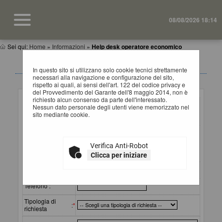
08/08/2026 18:14
Sei qui:
Home
»
Informazioni
»
Help desk operatore economico
HELP DESK OPERATORI ECONOMICI
In questo sito si utilizzano solo cookie tecnici strettamente
necessari alla navigazione e configurazione del sito,
rispetto ai quali, ai sensi dell'art. 122 del codice privacy e
Inserimento richiesta
del Provvedimento del Garante dell'8 maggio 2014, non è
richiesto alcun consenso da parte dell'interessato.
Ragione sociale
Nessun dato personale degli utenti viene memorizzato nel
o
:
*
sito mediante cookie.
denominazione
Referente
(cognome e
:
*
Verifica Anti-Robot
nome) da
contattare
Clicca per iniziare
Email
:
*
Telefono :
Tipologia di
:
*
richiesta