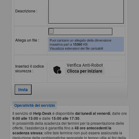
Descrizione :
Allega un file :
Puoi caricare un allegato della dimensione
massima pari a
15360
KB.
Visualizza estensioni dei file caricabili
Verifica Anti-Robot
Inserisci il codice
sicurezza :
Clicca per iniziare
Operatività del servizio
Il servizio di
Help Desk
è disponibile
dal lunedì al venerdì
, dalle ore
9:00 alle 13:00
e dalle
15:00 alle 17:30
.
In prossimità della scadenza dei termini per la presentazione delle
offerte, l'assistenza è garantita fino a
48 ore antecedenti la
scadenza stessa
; oltre tale termine non può essere assicurata la
risoluzione delle problematiche segnalate in tempo utile ai fini della