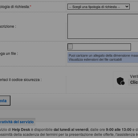
ologia di richiesta
:
*
crizione :
ega un file :
Puoi caricare un allegato della dimensione mas
Visualizza estensioni dei file caricabili
Veri
erisci il codice sicurezza :
Clic
atività del servizio
rvizio di
Help Desk
è disponibile
dal lunedì al venerdì
, dalle ore
9:00 alle 13:00
e d
ossimità della scadenza dei termini per la presentazione delle offerte, l'assistenza è