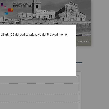
i dell'art. 122 del codice privacy e del Provvedimento
A
A
Grafica
Testo
Alto contrasto
A