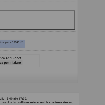
sima pari a
15360
KB.
fica Anti-Robot
ca per iniziare
alle
15:00 alle 17:30
.
 garantita fino a
48 ore antecedenti la scadenza stessa
;