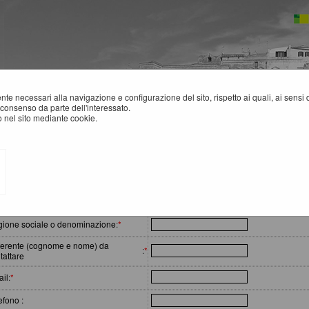
mente necessari alla navigazione e configurazione del sito, rispetto ai quali, ai sens
consenso da parte dell'interessato.
 nel sito mediante cookie.
ELP DESK OPERATORI ECONOMICI
erimento richiesta
ione sociale o denominazione
:
*
erente (cognome e nome) da
:
*
tattare
il
:
*
efono :