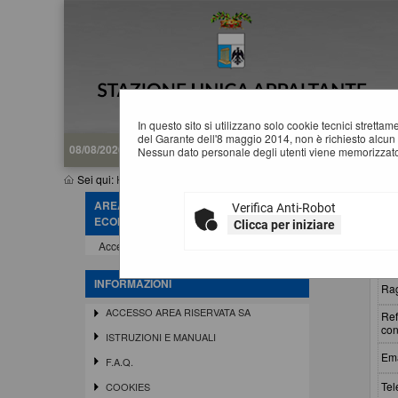
In questo sito si utilizzano solo cookie tecnici stretta
del Garante dell'8 maggio 2014, non è richiesto alcun 
08/08/2026 18:23
Nessun dato personale degli utenti viene memorizzato
Sei qui:
Home
»
Informazioni
»
Help desk operatore economico
AREA RISERVATA OPERATORE
Verifica Anti-Robot
H
ECONOMICO
Clicca per iniziare
Accedi - Registrati
Ins
INFORMAZIONI
Rag
ACCESSO AREA RISERVATA SA
Ref
con
ISTRUZIONI E MANUALI
Ema
F.A.Q.
Tel
COOKIES