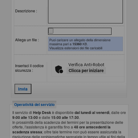
Descrizione :
Allega un file :
Puoi caricare un allegato della dimensione
massima pari a
15360
KB.
Visualizza estensioni dei file caricabili
Verifica Anti-Robot
Inserisci il codice
sicurezza :
Clicca per iniziare
Operatività del servizio
Il servizio di
Help Desk
è disponibile
dal lunedì al venerdì
, dalle ore
9:00 alle 13:00
e dalle
15:00 alle 17:30
.
In prossimità della scadenza dei termini per la presentazione delle
offerte, l'assistenza è garantita fino a
48 ore antecedenti la
scadenza stessa
; oltre tale termine non può essere assicurata la
risoluzione delle problematiche segnalate in tempo utile ai fini della