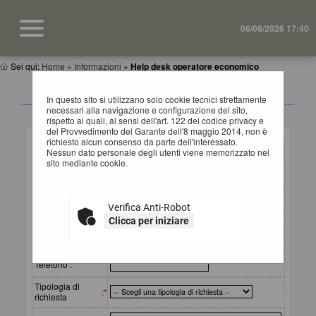
06/08/2026 17:40
Sei qui:
Home
»
Informazioni
»
Help desk operatore economico
HELP DESK OPERATORI ECONOMICI
In questo sito si utilizzano solo cookie tecnici strettamente
necessari alla navigazione e configurazione del sito,
rispetto ai quali, ai sensi dell'art. 122 del codice privacy e
Inserimento richiesta
del Provvedimento del Garante dell'8 maggio 2014, non è
richiesto alcun consenso da parte dell'interessato.
Ragione sociale
Nessun dato personale degli utenti viene memorizzato nel
o
:
*
sito mediante cookie.
denominazione
Referente
(cognome e
:
*
Verifica Anti-Robot
nome) da
contattare
Clicca per iniziare
Email
:
*
Telefono :
Tipologia di
:
*
richiesta