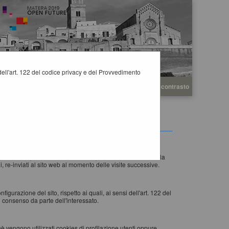
i dell'art. 122 del codice privacy e del Provvedimento
A
A
Grafica
Testo
Alto contrasto
A
esto accede ad un determinato sito, con lo scopo di
eb visitato) al browser dell'utente (Internet Explorer, Mozilla
 re-inviati al sito web al momento delle visite successive.
igurazione del sito, rispetto ai quali, ai sensi dell'art. 122 del
 consenso da parte dell'interessato.
nè vengono utilizzati cookies di profilazione utenti oppure