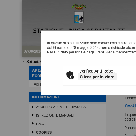
In questo sito si utilizzano solo cookie tecnici stretta
del Garante dell'8 maggio 2014, non è richiesto alcun 
07/08/2026 06:08
Nessun dato personale degli utenti viene memorizzato
Sei qui:
Home
»
Informazioni
»
Cookies
AREA RISERVATA OPERATORE
Verifica Anti-Robot
I
ECONOMICO
Clicca per iniziare
Accedi - Registrati
Un "co
immaga
I cooki
INFORMAZIONI
Firefo
Cookie
ACCESSO AREA RISERVATA SA
In ques
ISTRUZIONI E MANUALI
codice
F.A.Q.
Nessun
COOKIES
Non vie