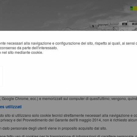
mente necessari alla navigazione e configurazione del sito, rispetto ai quali, ai sens
consenso da parte dell'interessato.
 nel sito mediante cookie.
NFORMATIVA SUI COOKIES
okie" è un piccolo file di testo creato sul computer dell'utente al momento in cui qu
zzinare e trasportare informazioni.
e sono inviati da un server web (che è il computer sul quale è in esecuzione il sito w
x, Google Chrome, ecc.) e memorizzati sul computer di quest'ultimo; vengono, quindi,
s utilizzati
to sito si utilizzano solo cookie tecnici strettamente necessari alla navigazione e conf
 privacy e del Provvedimento del Garante dell'8 maggio 2014, non è richiesto alcun
 dato personale degli utenti viene in proposito acquisito dal sito.
ne fatto uso di cookies per la trasmissione di informazioni di carattere personale, 