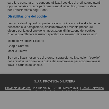
carattere personale, nè vengono utilizzati cookies di profilazione utenti
oppure cookies di terze parti persistenti di alcun tipo, ovvero sistemi
per il tracciamento degli utenti.
Disabilitazione dei cookie
Fermo restando quanto sopra indicato in ordine ai cookie strettamente
necessari alla navigazione, ciascun browser presenta procedure
diverse per la gestione delle impostazioni di rimozione dei cookies;
l'utente può ottenere istruzioni specifiche attraverso i link sottostanti:
Microsoft Windows Explorer
Google Chrome
Mozilla Firefox
Se non utilizza nessuno dei browser sopra elencati, selezioni “cookie”
nella relativa sezione della guida del suo browser per scoprire dove si
trova la cartella dei cookie.
S.U.A. PROVINCIA DI MATERA
Provincia di Matera
| Via Ridola, 60 - 75100 Matera (MT) |
Posta Elettronica
Certificata
| Centralino: +39 0835 3061