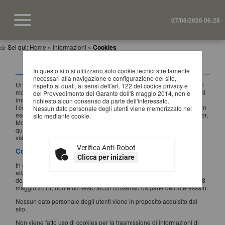
07/08/2026 06:28
Sei qui:
Home
»
Informazioni
»
Cookies
INFORMATIVA SUI COOKIES
In questo sito si utilizzano solo cookie tecnici strettamente
necessari alla navigazione e configurazione del sito,
Un "cookie" è un piccolo file di testo creato sul computer dell'utente al
rispetto ai quali, ai sensi dell'art. 122 del codice privacy e
momento in cui questo accede ad un determinato sito, con lo scopo di
del Provvedimento del Garante dell'8 maggio 2014, non è
immagazzinare e trasportare informazioni.
richiesto alcun consenso da parte dell'interessato.
I cookie sono inviati da un server web (che è il computer sul quale è in
Nessun dato personale degli utenti viene memorizzato nel
esecuzione il sito web visitato) al browser dell'utente (Internet Explorer,
sito mediante cookie.
Mozilla Firefox, Google Chrome, ecc.) e memorizzati sul computer di
quest'ultimo; vengono, quindi, re-inviati al sito web al momento delle
visite successive.
Verifica Anti-Robot
Cookies utilizzati
Clicca per iniziare
In questo sito si utilizzano solo cookie tecnici strettamente necessari
alla navigazione e configurazione del sito, rispetto ai quali, ai sensi
dell'art. 122 del codice privacy e del Provvedimento del Garante dell'8
maggio 2014, non è richiesto alcun consenso da parte dell'interessato.
Nessun dato personale degli utenti viene in proposito acquisito dal
sito.
Non viene fatto uso di cookies per la trasmissione di informazioni di