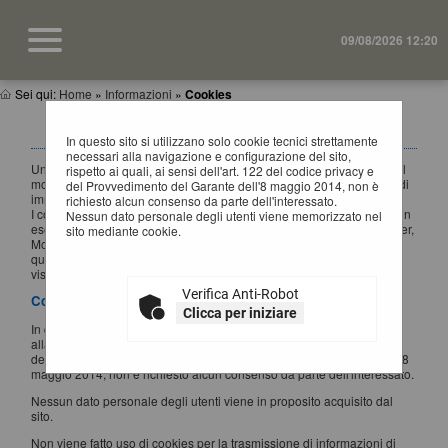
09/08/2026 12:20
Sei qui:
Home
»
Informazioni
»
Cookies
INFORMATIVA SUI COOKIES
In questo sito si utilizzano solo cookie tecnici strettamente
necessari alla navigazione e configurazione del sito,
Un "cookie" è un piccolo file di testo creato sul computer dell'utente al
rispetto ai quali, ai sensi dell'art. 122 del codice privacy e
momento in cui questo accede ad un determinato sito, con lo scopo di
del Provvedimento del Garante dell'8 maggio 2014, non è
immagazzinare e trasportare informazioni.
richiesto alcun consenso da parte dell'interessato.
I cookie sono inviati da un server web (che è il computer sul quale è in
Nessun dato personale degli utenti viene memorizzato nel
esecuzione il sito web visitato) al browser dell'utente (Internet Explorer,
sito mediante cookie.
Mozilla Firefox, Google Chrome, ecc.) e memorizzati sul computer di
quest'ultimo; vengono, quindi, re-inviati al sito web al momento delle
visite successive.
Verifica Anti-Robot
Cookies utilizzati
Clicca per iniziare
In questo sito si utilizzano solo cookie tecnici strettamente necessari
alla navigazione e configurazione del sito, rispetto ai quali, ai sensi
dell'art. 122 del codice privacy e del Provvedimento del Garante dell'8
maggio 2014, non è richiesto alcun consenso da parte dell'interessato.
Nessun dato personale degli utenti viene in proposito acquisito dal
sito.
Non viene fatto uso di cookies per la trasmissione di informazioni di