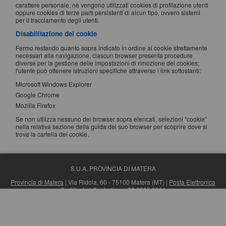
carattere personale, nè vengono utilizzati cookies di profilazione utenti
oppure cookies di terze parti persistenti di alcun tipo, ovvero sistemi
per il tracciamento degli utenti.
Disabilitazione dei cookie
Fermo restando quanto sopra indicato in ordine ai cookie strettamente
necessari alla navigazione, ciascun browser presenta procedure
diverse per la gestione delle impostazioni di rimozione dei cookies;
l'utente può ottenere istruzioni specifiche attraverso i link sottostanti:
Microsoft Windows Explorer
Google Chrome
Mozilla Firefox
Se non utilizza nessuno dei browser sopra elencati, selezioni “cookie”
nella relativa sezione della guida del suo browser per scoprire dove si
trova la cartella dei cookie.
S.U.A. PROVINCIA DI MATERA
Provincia di Matera
| Via Ridola, 60 - 75100 Matera (MT) |
Posta Elettronica
Certificata
| Centralino: +39 0835 3061