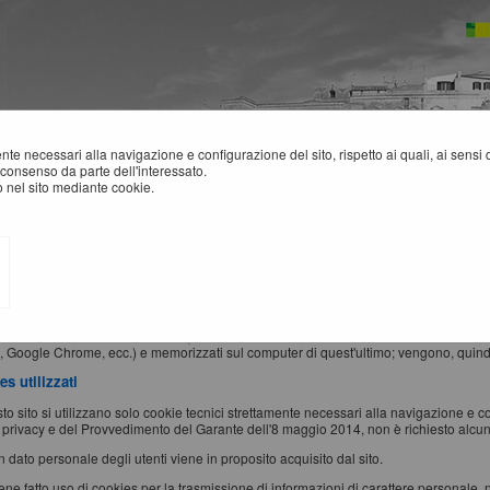
mente necessari alla navigazione e configurazione del sito, rispetto ai quali, ai sens
consenso da parte dell'interessato.
 nel sito mediante cookie.
NFORMATIVA SUI COOKIES
okie" è un piccolo file di testo creato sul computer dell'utente al momento in cui qu
zzinare e trasportare informazioni.
e sono inviati da un server web (che è il computer sul quale è in esecuzione il sito w
x, Google Chrome, ecc.) e memorizzati sul computer di quest'ultimo; vengono, quindi,
s utilizzati
to sito si utilizzano solo cookie tecnici strettamente necessari alla navigazione e conf
 privacy e del Provvedimento del Garante dell'8 maggio 2014, non è richiesto alcun
 dato personale degli utenti viene in proposito acquisito dal sito.
ne fatto uso di cookies per la trasmissione di informazioni di carattere personale, 