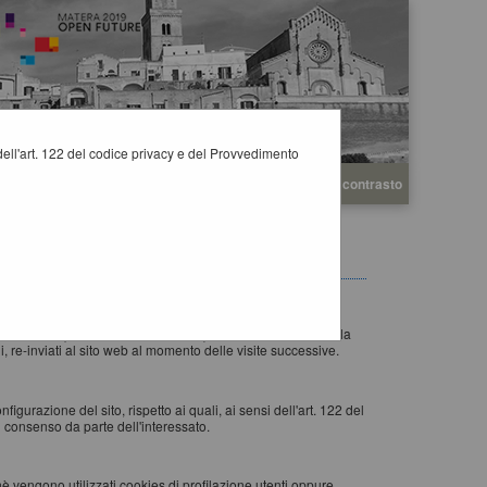
i dell'art. 122 del codice privacy e del Provvedimento
A
A
Grafica
Testo
Alto contrasto
A
esto accede ad un determinato sito, con lo scopo di
eb visitato) al browser dell'utente (Internet Explorer, Mozilla
 re-inviati al sito web al momento delle visite successive.
igurazione del sito, rispetto ai quali, ai sensi dell'art. 122 del
 consenso da parte dell'interessato.
nè vengono utilizzati cookies di profilazione utenti oppure