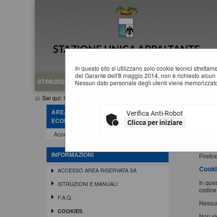
In questo sito si utilizzano solo cookie tecnici stretta
del Garante dell'8 maggio 2014, non è richiesto alcun 
07/08/2026 23:26
Nessun dato personale degli utenti viene memorizzato
Sei qui:
Home
»
Informazioni
»
Cookies
AREA RISERVATA OPERATORE
Verifica Anti-Robot
I
ECONOMICO
Clicca per iniziare
Accedi - Registrati
Un "co
immaga
I cooki
INFORMAZIONI
Firefo
Cookie
ACCESSO AREA RISERVATA SA
In ques
ISTRUZIONI E MANUALI
codice
F.A.Q.
Nessun
COOKIES
Non vie