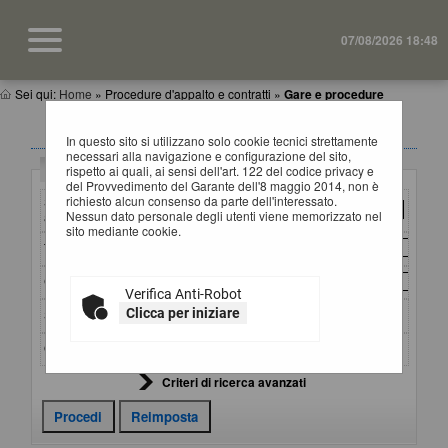
07/08/2026 18:48
Sei qui:
Home
»
Procedure d'appalto e contratti
»
Gare e procedure
GARE E PROCEDURE
In questo sito si utilizzano solo cookie tecnici strettamente
necessari alla navigazione e configurazione del sito,
Criteri di ricerca
rispetto ai quali, ai sensi dell'art. 122 del codice privacy e
del Provvedimento del Garante dell'8 maggio 2014, non è
richiesto alcun consenso da parte dell'interessato.
Stazione
Nessun dato personale degli utenti viene memorizzato nel
appaltante :
sito mediante cookie.
Titolo :
CIG :
Verifica Anti-Robot
Clicca per iniziare
Stato :
Ordina per :
Criteri di ricerca avanzati