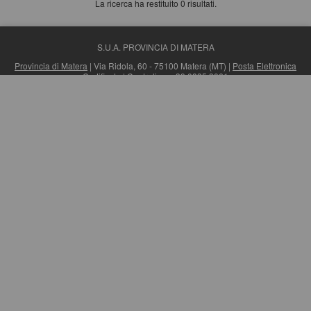
La ricerca ha restituito 0 risultati.
S.U.A. PROVINCIA DI MATERA
Provincia di Matera
| Via Ridola, 60 - 75100 Matera (MT) |
Posta Elettronica
Certificata
| Centralino: +39 0835 3061