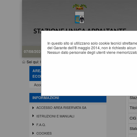
In questo sito si utilizzano solo cookie tecnici stretta
del Garante dell'8 maggio 2014, non è richiesto alcun 
07/08/2026 19:11
Nessun dato personale degli utenti viene memorizzato
Sei qui:
Home
»
Procedure d'appalto e contratti
»
Gare e procedu
AREA RISERVATA OPERATORE
G
ECONOMICO
Accedi - Registrati
Crit
Staz
INFORMAZIONI
Titol
ACCESSO AREA RISERVATA SA
ISTRUZIONI E MANUALI
CIG 
F.A.Q.
Stat
COOKIES