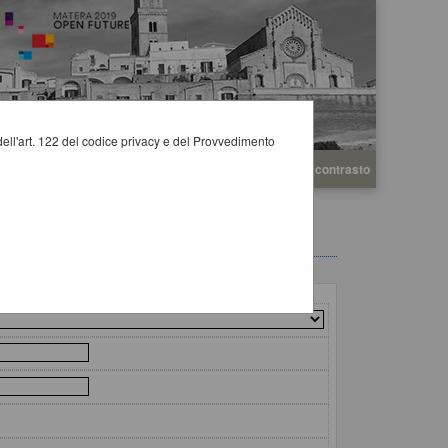
i dell'art. 122 del codice privacy e del Provvedimento
A
A
Grafica
Testo
Alto contrasto
A