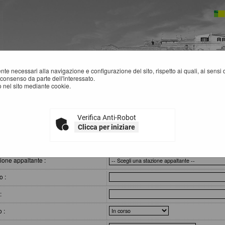
mente necessari alla navigazione e configurazione del sito, rispetto ai quali, ai sens
consenso da parte dell'interessato.
 nel sito mediante cookie.
re
Verifica Anti-Robot
ARE E PROCEDURE
Clicca per iniziare
eri di ricerca
ione appaltante :
o :
:
o :