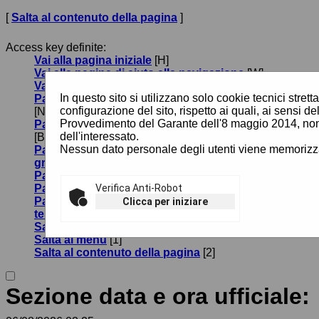
[
Salta al contenuto della pagina
]
Access key definite:
Vai alla pagina iniziale
[H]
Vai alla pagina di aiuto alla navigazione
[W]
Vai alla mappa del sito
[Y]
In questo sito si utilizzano solo cookie tecnici stre
Passa al testo con caratteri di dimensione standard
configurazione del sito, rispetto ai quali, ai sensi de
[N]
Provvedimento del Garante dell'8 maggio 2014, non
Passa al testo con caratteri di dimensione grande
dell'interessato.
[B]
Nessun dato personale degli utenti viene memorizza
Passa al testo con caratteri di dimensione molto
grande
[V]
Passa alla visualizzazione grafica
[G]
Passa alla visualizzazione solo testo
Verifica Anti-Robot
[T]
Passa alla visualizzazione in alto contrasto e solo
Clicca per iniziare
testo
[X]
Salta alla ricerca di contenuti
[S]
Salta al menù
[1]
Salta al contenuto della pagina
[2]
Sezione data e ora ufficiale: