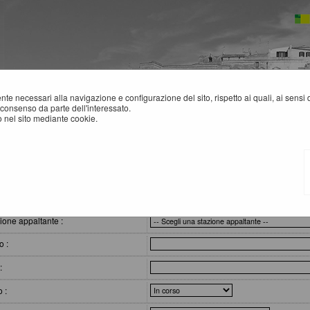
mente necessari alla navigazione e configurazione del sito, rispetto ai quali, ai sens
consenso da parte dell'interessato.
 nel sito mediante cookie.
re
ARE E PROCEDURE
eri di ricerca
ione appaltante :
o :
:
o :