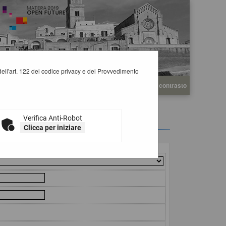
i dell'art. 122 del codice privacy e del Provvedimento
A
A
Grafica
Testo
Alto contrasto
A
Verifica Anti-Robot
Clicca per iniziare