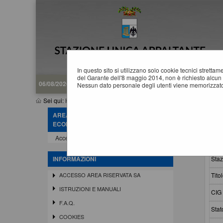
In questo sito si utilizzano solo cookie tecnici stretta
del Garante dell'8 maggio 2014, non è richiesto alcun 
06/08/2026 12:14
Nessun dato personale degli utenti viene memorizzato
Sei qui:
Home
»
Procedure d'appalto e contratti
»
Gare e procedu
AREA RISERVATA OPERATORE
G
ECONOMICO
Accedi - Registrati
Crit
Staz
INFORMAZIONI
Titol
ACCESSO AREA RISERVATA SA
ISTRUZIONI E MANUALI
CIG 
F.A.Q.
Stat
COOKIES