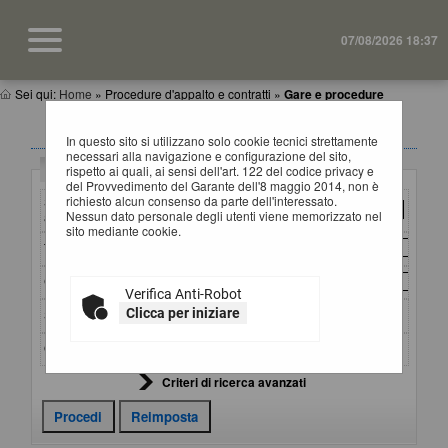
07/08/2026 18:37
Sei qui:
Home
»
Procedure d'appalto e contratti
»
Gare e procedure
GARE E PROCEDURE
In questo sito si utilizzano solo cookie tecnici strettamente
necessari alla navigazione e configurazione del sito,
Criteri di ricerca
rispetto ai quali, ai sensi dell'art. 122 del codice privacy e
del Provvedimento del Garante dell'8 maggio 2014, non è
richiesto alcun consenso da parte dell'interessato.
Stazione
Nessun dato personale degli utenti viene memorizzato nel
appaltante :
sito mediante cookie.
Titolo :
CIG :
Verifica Anti-Robot
Clicca per iniziare
Stato :
Ordina per :
Criteri di ricerca avanzati