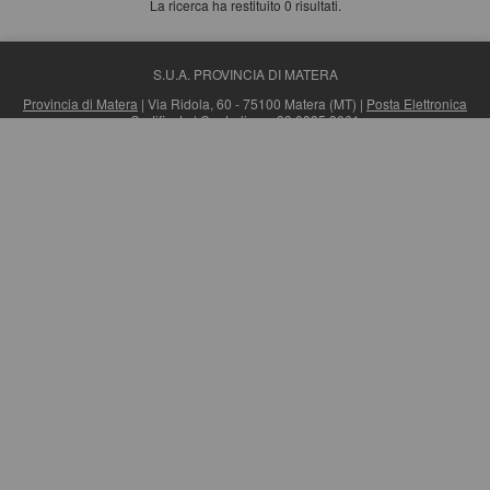
La ricerca ha restituito 0 risultati.
S.U.A. PROVINCIA DI MATERA
Provincia di Matera
| Via Ridola, 60 - 75100 Matera (MT) |
Posta Elettronica
Certificata
| Centralino: +39 0835 3061