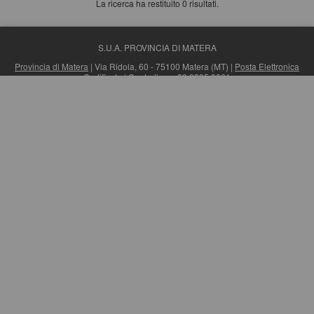
La ricerca ha restituito 0 risultati.
S.U.A. PROVINCIA DI MATERA
Provincia di Matera
| Via Ridola, 60 - 75100 Matera (MT) |
Posta Elettronica
Certificata
| Centralino: +39 0835 3061