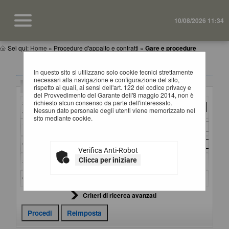
10/08/2026 11:34
Sei qui:
Home
»
Procedure d'appalto e contratti
»
Gare e procedure
GARE E PROCEDURE
In questo sito si utilizzano solo cookie tecnici strettamente
necessari alla navigazione e configurazione del sito,
Criteri di ricerca
rispetto ai quali, ai sensi dell'art. 122 del codice privacy e
del Provvedimento del Garante dell'8 maggio 2014, non è
richiesto alcun consenso da parte dell'interessato.
Stazione
Nessun dato personale degli utenti viene memorizzato nel
appaltante :
sito mediante cookie.
Titolo :
CIG :
Verifica Anti-Robot
Clicca per iniziare
Stato :
Ordina per :
Criteri di ricerca avanzati