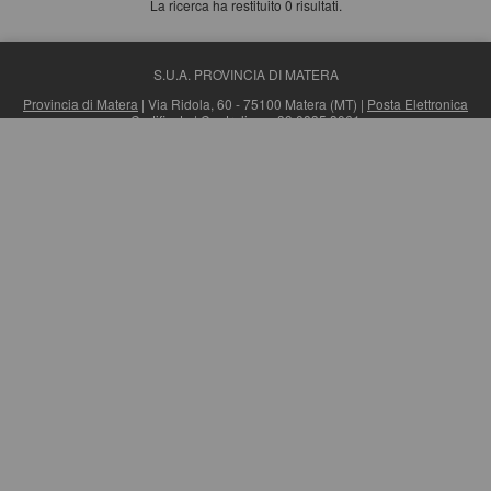
La ricerca ha restituito 0 risultati.
S.U.A. PROVINCIA DI MATERA
Provincia di Matera
| Via Ridola, 60 - 75100 Matera (MT) |
Posta Elettronica
Certificata
| Centralino: +39 0835 3061