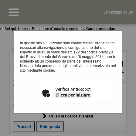
09/08/2026 17:36
Sei qui:
Home
»
Procedure d'appalto e contratti
»
Gare e procedure
GARE E PROCEDURE
In questo sito si utilizzano solo cookie tecnici strettamente
necessari alla navigazione e configurazione del sito,
Criteri di ricerca
rispetto ai quali, ai sensi dell'art. 122 del codice privacy e
del Provvedimento del Garante dell'8 maggio 2014, non è
richiesto alcun consenso da parte dell'interessato.
Stazione
Nessun dato personale degli utenti viene memorizzato nel
appaltante :
sito mediante cookie.
Titolo :
CIG :
Verifica Anti-Robot
Clicca per iniziare
Stato :
Ordina per :
Criteri di ricerca avanzati