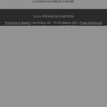
La ricerca ha restituito 0 risultati.
S.U.A. PROVINCIA DI MATERA
Provincia di Matera
| Via Ridola, 60 - 75100 Matera (MT) |
Posta Elettronica
Certificata
| Centralino: +39 0835 3061