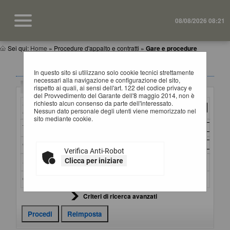
08/08/2026 08:21
Sei qui:
Home
»
Procedure d'appalto e contratti
»
Gare e procedure
GARE E PROCEDURE
In questo sito si utilizzano solo cookie tecnici strettamente
necessari alla navigazione e configurazione del sito,
Criteri di ricerca
rispetto ai quali, ai sensi dell'art. 122 del codice privacy e
del Provvedimento del Garante dell'8 maggio 2014, non è
richiesto alcun consenso da parte dell'interessato.
Stazione
Nessun dato personale degli utenti viene memorizzato nel
appaltante :
sito mediante cookie.
Titolo :
CIG :
Verifica Anti-Robot
Clicca per iniziare
Stato :
Ordina per :
Criteri di ricerca avanzati