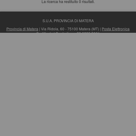
La ricerca ha restituito 0 risultati.
S.U.A. PROVINCIA DI MATERA
Provincia di Matera
| Via Ridola, 60 - 75100 Matera (MT) |
Posta Elettronica
Certificata
| Centralino: +39 0835 3061