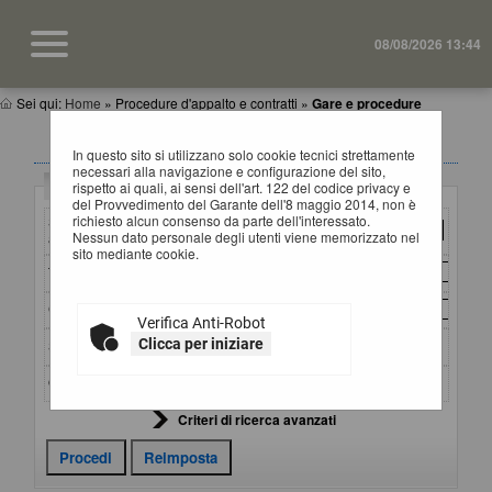
08/08/2026 13:44
Sei qui:
Home
»
Procedure d'appalto e contratti
»
Gare e procedure
GARE E PROCEDURE
In questo sito si utilizzano solo cookie tecnici strettamente
necessari alla navigazione e configurazione del sito,
Criteri di ricerca
rispetto ai quali, ai sensi dell'art. 122 del codice privacy e
del Provvedimento del Garante dell'8 maggio 2014, non è
richiesto alcun consenso da parte dell'interessato.
Stazione
Nessun dato personale degli utenti viene memorizzato nel
appaltante :
sito mediante cookie.
Titolo :
CIG :
Verifica Anti-Robot
Clicca per iniziare
Stato :
Ordina per :
Criteri di ricerca avanzati