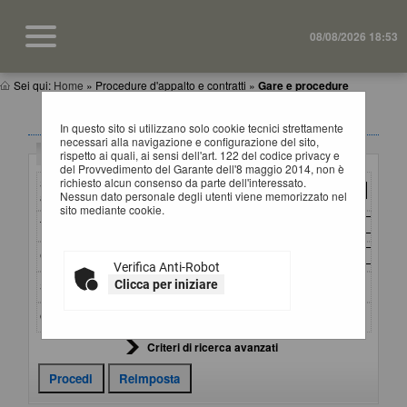
08/08/2026 18:53
Sei qui:
Home
»
Procedure d'appalto e contratti
»
Gare e procedure
GARE E PROCEDURE
In questo sito si utilizzano solo cookie tecnici strettamente
necessari alla navigazione e configurazione del sito,
Criteri di ricerca
rispetto ai quali, ai sensi dell'art. 122 del codice privacy e
del Provvedimento del Garante dell'8 maggio 2014, non è
richiesto alcun consenso da parte dell'interessato.
Stazione
Nessun dato personale degli utenti viene memorizzato nel
appaltante :
sito mediante cookie.
Titolo :
CIG :
Verifica Anti-Robot
Clicca per iniziare
Stato :
Ordina per :
Criteri di ricerca avanzati