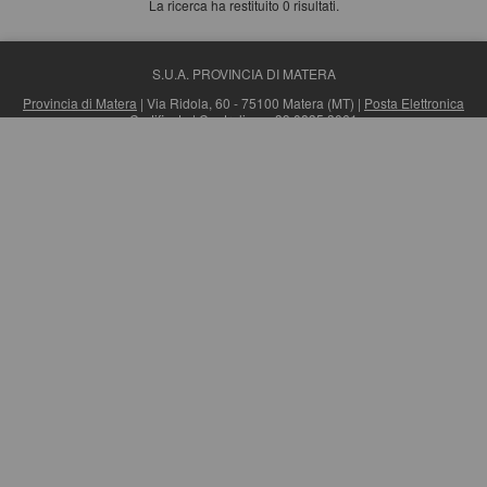
La ricerca ha restituito 0 risultati.
S.U.A. PROVINCIA DI MATERA
Provincia di Matera
| Via Ridola, 60 - 75100 Matera (MT) |
Posta Elettronica
Certificata
| Centralino: +39 0835 3061