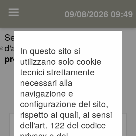
09/08/2026 09:49
Sei qui:
Home
»
Procedure
d'appalto e contratti
»
Gare e
In questo sito si
procedure
utilizzano solo cookie
tecnici strettamente
GARE E
necessari alla
PROCEDURE
navigazione e
configurazione del sito,
Criteri di ricerca
rispetto ai quali, ai sensi
dell'art. 122 del codice
Stazione
privacy e del