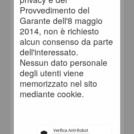
appaltante
Provvedimento del
:
Garante dell'8 maggio
2014, non è richiesto
Titolo :
alcun consenso da parte
dell'interessato.
CIG :
Nessun dato personale
degli utenti viene
Stato :
memorizzato nel sito
mediante cookie.
Ordina
per :
Criteri di ricerca
Verifica Anti-Robot