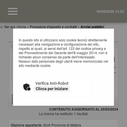
06/08/2026 12:52
Sei qui:
Home
»
Procedure d'appalto e contratti
»
Avvisi pubblici
AVVISI DI GARA
In questo sito si utilizzano solo cookie tecnici strettamente
necessari alla navigazione e configurazione del sito,
Criteri di ricerca
rispetto ai quali, ai sensi dell'art. 122 del codice privacy e
del Provvedimento del Garante dell'8 maggio 2014, non è
richiesto alcun consenso da parte dell'interessato.
Stazione
Nessun dato personale degli utenti viene memorizzato nel
appaltante :
sito mediante cookie.
Titolo :
Stato :
Verifica Anti-Robot
Clicca per iniziare
Criteri di ricerca avanzati
CONTENUTO AGGIORNATO AL 20/03/2024
La ricerca ha restituito 1 risultati.
Stazione appaltante :
SUA Provincia di Matera