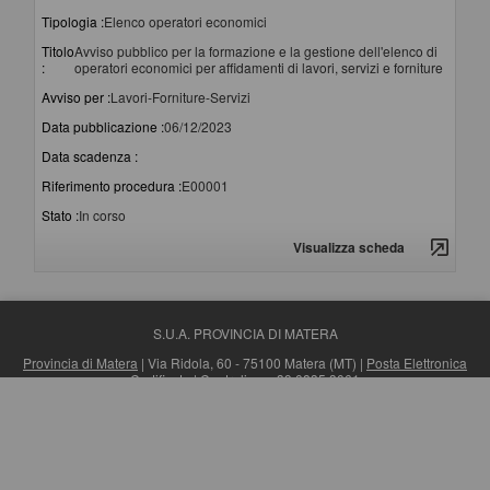
Tipologia :
Elenco operatori economici
Titolo
Avviso pubblico per la formazione e la gestione dell'elenco di
:
operatori economici per affidamenti di lavori, servizi e forniture
Avviso per :
Lavori-Forniture-Servizi
Data pubblicazione :
06/12/2023
Data scadenza :
Riferimento procedura :
E00001
Stato :
In corso
Visualizza scheda
S.U.A. PROVINCIA DI MATERA
Provincia di Matera
| Via Ridola, 60 - 75100 Matera (MT) |
Posta Elettronica
Certificata
| Centralino: +39 0835 3061