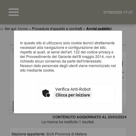
07/08/2026 17:27
Sei qui:
Home
»
Procedure d'appalto e contratti
»
Avvisi pubblici
AVVISI DI GARA
In questo sito si utilizzano solo cookie tecnici strettamente
necessari alla navigazione e configurazione del sito,
Criteri di ricerca
rispetto ai quali, ai sensi dell'art. 122 del codice privacy e
del Provvedimento del Garante dell'8 maggio 2014, non è
richiesto alcun consenso da parte dell'interessato.
Stazione
Nessun dato personale degli utenti viene memorizzato nel
appaltante :
sito mediante cookie.
Titolo :
Stato :
Verifica Anti-Robot
Clicca per iniziare
Criteri di ricerca avanzati
CONTENUTO AGGIORNATO AL 20/03/2024
La ricerca ha restituito 1 risultati.
Stazione appaltante :
SUA Provincia di Matera