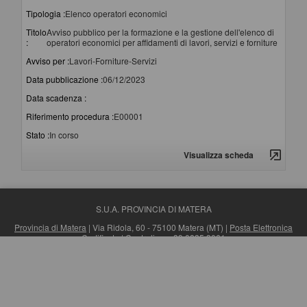
Tipologia :
Elenco operatori economici
Titolo
Avviso pubblico per la formazione e la gestione dell'elenco di
:
operatori economici per affidamenti di lavori, servizi e forniture
Avviso per :
Lavori-Forniture-Servizi
Data pubblicazione :
06/12/2023
Data scadenza :
Riferimento procedura :
E00001
Stato :
In corso
Visualizza scheda
S.U.A. PROVINCIA DI MATERA
Provincia di Matera
| Via Ridola, 60 - 75100 Matera (MT) |
Posta Elettronica
Certificata
| Centralino: +39 0835 3061