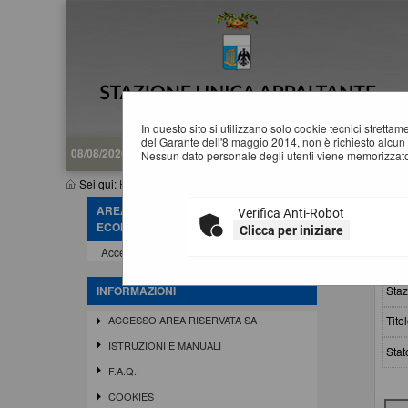
In questo sito si utilizzano solo cookie tecnici stretta
del Garante dell'8 maggio 2014, non è richiesto alcun 
08/08/2026 08:16
Nessun dato personale degli utenti viene memorizzato
Sei qui:
Home
»
Procedure d'appalto e contratti
»
Avvisi pubblici
AREA RISERVATA OPERATORE
Verifica Anti-Robot
A
ECONOMICO
Clicca per iniziare
Accedi - Registrati
Crit
Staz
INFORMAZIONI
Titol
ACCESSO AREA RISERVATA SA
ISTRUZIONI E MANUALI
Stat
F.A.Q.
COOKIES