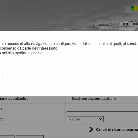
mente necessari alla navigazione e configurazione del sito, rispetto ai quali, ai sens
consenso da parte dell'interessato.
 nel sito mediante cookie.
VVISI DI GARA
eri di ricerca
ione appaltante :
o :
o :
Criteri di ricerca avanza