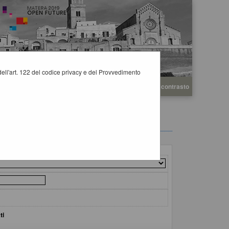
i dell'art. 122 del codice privacy e del Provvedimento
A
A
Grafica
Testo
Alto contrasto
A
ti