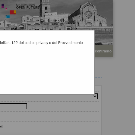
i dell'art. 122 del codice privacy e del Provvedimento
A
A
Grafica
Testo
Alto contrasto
A
ti