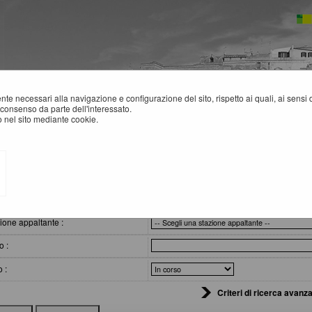
mente necessari alla navigazione e configurazione del sito, rispetto ai quali, ai sens
consenso da parte dell'interessato.
 nel sito mediante cookie.
VVISI DI GARA
eri di ricerca
ione appaltante :
o :
o :
Criteri di ricerca avanza