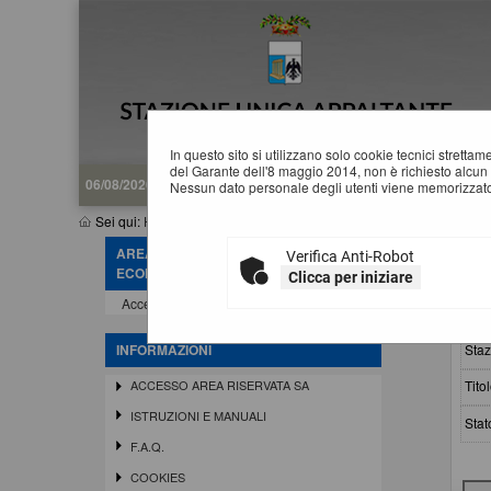
In questo sito si utilizzano solo cookie tecnici stretta
del Garante dell'8 maggio 2014, non è richiesto alcun 
06/08/2026 20:49
Nessun dato personale degli utenti viene memorizzato
Sei qui:
Home
»
Procedure d'appalto e contratti
»
Avvisi pubblici
AREA RISERVATA OPERATORE
Verifica Anti-Robot
A
ECONOMICO
Clicca per iniziare
Accedi - Registrati
Crit
Staz
INFORMAZIONI
Titol
ACCESSO AREA RISERVATA SA
ISTRUZIONI E MANUALI
Stat
F.A.Q.
COOKIES