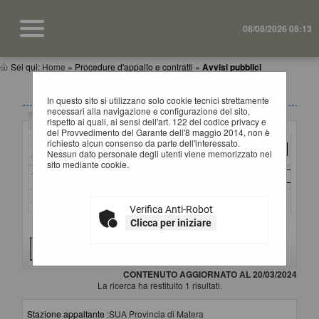
08/08/2026 08:13
Sei qui:
Home
»
Procedure d'appalto e contratti
»
Avvisi pubblici
AVVISI DI GARA
In questo sito si utilizzano solo cookie tecnici strettamente
necessari alla navigazione e configurazione del sito,
Criteri di ricerca
rispetto ai quali, ai sensi dell'art. 122 del codice privacy e
del Provvedimento del Garante dell'8 maggio 2014, non è
richiesto alcun consenso da parte dell'interessato.
Stazione
Nessun dato personale degli utenti viene memorizzato nel
appaltante :
sito mediante cookie.
Titolo :
Stato :
Verifica Anti-Robot
Clicca per iniziare
Criteri di ricerca avanzati
CONTENUTO AGGIORNATO AL 20/03/2024
La ricerca ha restituito 1 risultati.
Stazione appaltante :
SUA Provincia di Matera