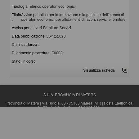
Tipologia :
Elenco operatori economici
Titolo
Avviso pubblico per la formazione e la gestione dell'elenco di
:
operatori economici per affidamenti di lavori, servizi e forniture
Avviso per :
Lavori-Forniture-Servizi
Data pubblicazione :
06/12/2023
Data scadenza :
Riferimento procedura :
E00001
Stato :
In corso
Visualizza scheda
S.U.A. PROVINCIA DI MATERA
Provincia di Matera
| Via Ridola, 60 - 75100 Matera (MT) |
Posta Elettronica
Certificata
| Centralino: +39 0835 3061