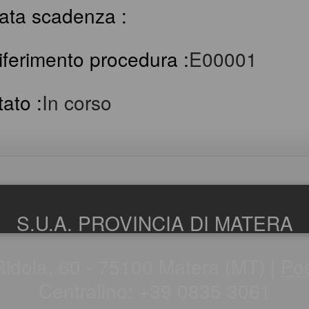
ata scadenza :
iferimento procedura :
E00001
tato :
In corso
S.U.A. PROVINCIA DI MATERA
Ridola, 60 - 75100 Matera (MT) |
Pos
Centralino: +39 0835 3061