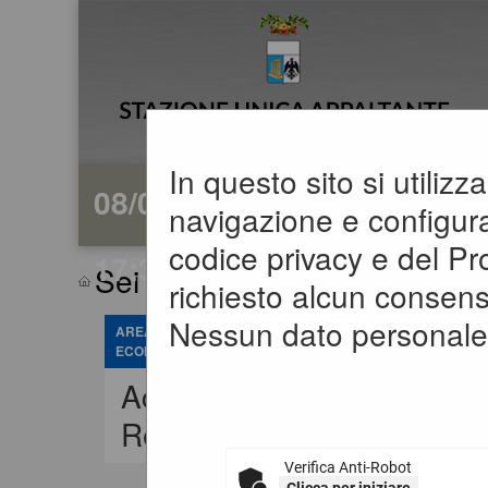
In questo sito si utiliz
08/08/2026
navigazione e configuraz
codice privacy e del P
17:32
Sei qui:
Home
»
Procedure d'
richiesto alcun consens
Nessun dato personale 
AREA RISERVATA OPERATORE
ECONOMICO
Accedi -
Registrati
Verifica Anti-Robot