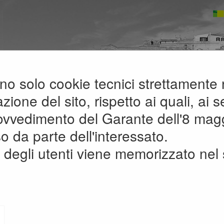
zano solo cookie tecnici strettamente
A
A
G
A
ione del sito, rispetto ai quali, ai se
rovvedimento del Garante dell'8 mag
appalto e contratti
»
Avvisi pubbli
o da parte dell'interessato.
degli utenti viene memorizzato nel 
AVVISI DI GARA
Criteri di ricerca