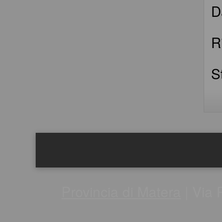
D
R
S
Provincia di Matera
| Via 