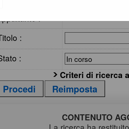
Stazione
appaltante :
Titolo :
Stato :
Criteri di ricerca 
CONTENUTO AGG
La ricerca ha restituito 