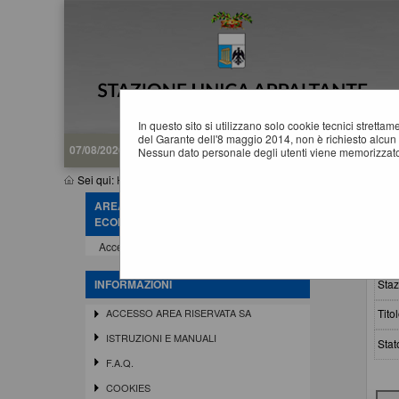
In questo sito si utilizzano solo cookie tecnici stretta
del Garante dell'8 maggio 2014, non è richiesto alcun 
07/08/2026 06:49
Nessun dato personale degli utenti viene memorizzato
Sei qui:
Home
»
Procedure d'appalto e contratti
»
Avvisi pubblici
AREA RISERVATA OPERATORE
A
ECONOMICO
Accedi - Registrati
Crit
Staz
INFORMAZIONI
Titol
ACCESSO AREA RISERVATA SA
ISTRUZIONI E MANUALI
Stat
F.A.Q.
COOKIES