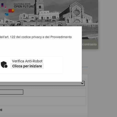
i dell'art. 122 del codice privacy e del Provvedimento
A
A
Grafica
Testo
Alto contrasto
A
Verifica Anti-Robot
Clicca per iniziare
ti