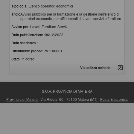
Tipologia :
Elenco operatori economici
Titolo
Avviso pubblico per la formazione e la gestione dell'elenco di
:
operatori economici per affidamenti di lavori, servizi e forniture
Avviso per :
Lavori-Forniture-Servizi
Data pubblicazione :
06/12/2023
Data scadenza :
Riferimento procedura :
E00001
Stato :
In corso
Visualizza scheda
S.U.A. PROVINCIA DI MATERA
Provincia di Matera
| Via Ridola, 60 - 75100 Matera (MT) |
Posta Elettronica
Certificata
| Centralino: +39 0835 3061